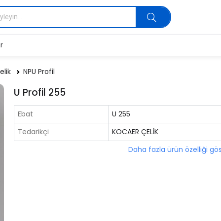
r
elik
NPU Profil
U Profil 255
Ebat
U 255
Tedarikçi
KOCAER ÇELİK
Daha fazla ürün özelliği gö