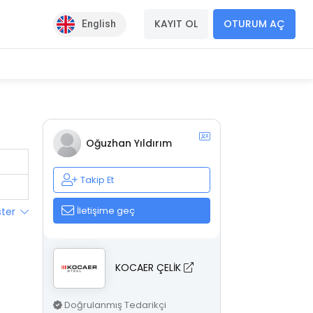
KAYIT OL
OTURUM AÇ
English
Oğuzhan Yıldırım
Takip Et
İletişime geç
ster
KOCAER ÇELİK
Doğrulanmış Tedarikçi