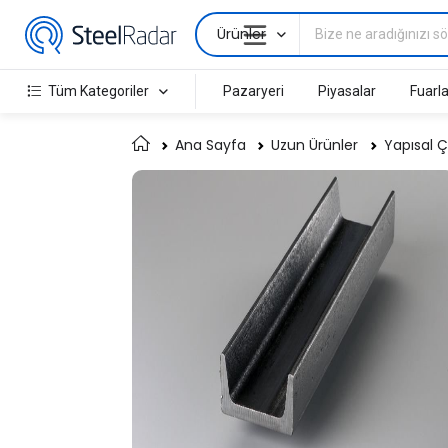
Ürünler
Tüm Kategoriler
Pazaryeri
Piyasalar
Fuarla
Ana Sayfa
Uzun Ürünler
Yapısal Ç