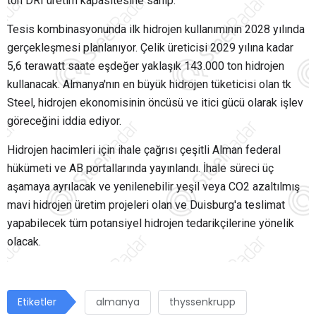
ton DRI üretim kapasitesine sahip.
Tesis kombinasyonunda ilk hidrojen kullanımının 2028 yılında
gerçekleşmesi planlanıyor. Çelik üreticisi 2029 yılına kadar
5,6 terawatt saate eşdeğer yaklaşık 143.000 ton hidrojen
kullanacak. Almanya'nın en büyük hidrojen tüketicisi olan tk
Steel, hidrojen ekonomisinin öncüsü ve itici gücü olarak işlev
göreceğini iddia ediyor.
Hidrojen hacimleri için ihale çağrısı çeşitli Alman federal
hükümeti ve AB portallarında yayınlandı. İhale süreci üç
aşamaya ayrılacak ve yenilenebilir yeşil veya CO2 azaltılmış
mavi hidrojen üretim projeleri olan ve Duisburg'a teslimat
yapabilecek tüm potansiyel hidrojen tedarikçilerine yönelik
olacak.
Etiketler
almanya
thyssenkrupp