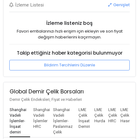
Genişlet
İzleme Listesi
İzleme listeniz boş
Favori emtialarınızı hızlı erişim için ekleyin ve son fiyat
değişim haberlerini kaçırmayın.
Takip ettiğiniz haber kategorisi bulunmuyor
Bildirim Tercihlerini Düzenle
Global Demir Çelik Borsaları
Demir Çelik Endeksleri, Fiyat ve Haberleri
Shanghai
Shanghai
Shanghai
LME
LME
LME
LME
Vadeli
Vadeli
Vadeli
Çelik
Çelik
Çelik
Çelik
İşlemler-
İşlemler
İşlemler-
İnşaat
Hurda
HRC
Hasır
İnşaat
HRC
Paslanmaz
Demiri
demiri
Çelik