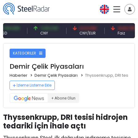
 USD
7,09 CNY
0,13 CNY
41,53 TRY
CNY
CNY/EUR
Faiz
KATEGORİLER
Demir Çelik Piyasaları
Haberler
Demir Çelik Piyasaları
Thyssenkrupp, DRI tesisi hid
İzleme Listeme Ekle
+ Abone Olun
Thyssenkrupp, DRI tesisi hidrojen
tedariki için ihale açtı
Thyssenkrupp Steel, ilk doğrudan indirgeme tesisine