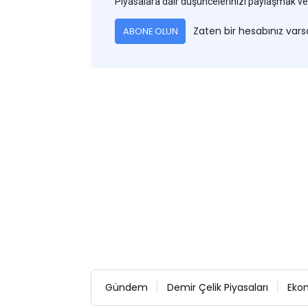
Piyasalara dair düşüncelerinizi paylaşmak
Zaten bir hesabınız var
ABONE OLUN
Gündem
Demir Çelik Piyasaları
Eko