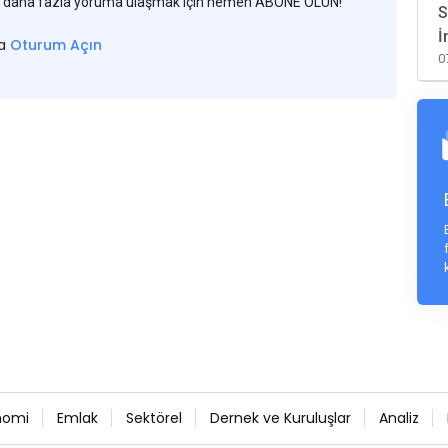
 ve daha fazla yoruma ulaşmak için hemen ABONE OLUN!
S
İ
sa
Oturum Açın
0
nomi
Emlak
Sektörel
Dernek ve Kuruluşlar
Analiz