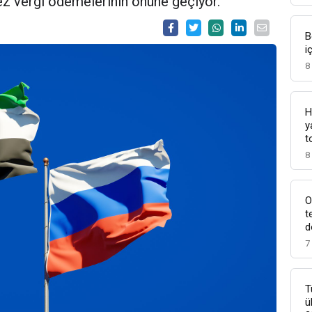
 kez vergi ödemelerinin önüne geçiyor.
B
i
8
H
y
t
8
O
t
d
7
T
ü