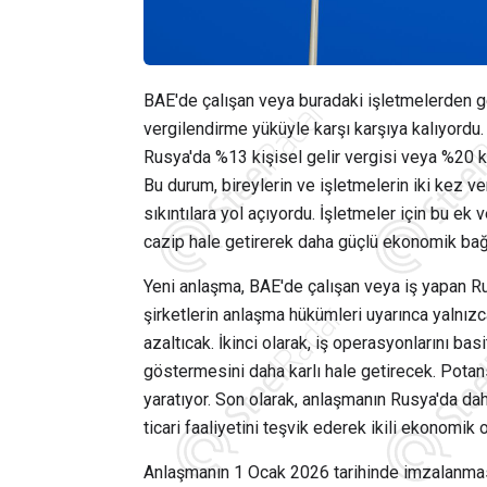
BAE'de çalışan veya buradaki işletmelerden ge
vergilendirme yüküyle karşı karşıya kalıyordu
Rusya'da %13 kişisel gelir vergisi veya %20 k
Bu durum, bireylerin ve işletmelerin iki kez v
sıkıntılara yol açıyordu. İşletmeler için bu ek v
cazip hale getirerek daha güçlü ekonomik bağl
Yeni anlaşma, BAE'de çalışan veya iş yapan Rusla
şirketlerin anlaşma hükümleri uyarınca yalnız
azaltıcak. İkinci olarak, iş operasyonlarını basi
göstermesini daha karlı hale getirecek. Potans
yaratıyor. Son olarak, anlaşmanın Rusya'da dah
ticari faaliyetini teşvik ederek ikili ekonomik 
Anlaşmanın 1 Ocak 2026 tarihinde imzalanması