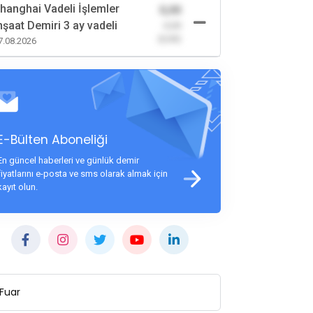
hanghai Vadeli İşlemler
0,00
nşaat Demiri 3 ay vadeli
-0,00
(0,00)
7.08.2026
E-Bülten Aboneliği
En güncel haberleri ve günlük demir
fiyatlarını e-posta ve sms olarak almak için
kayıt olun.
Fuar