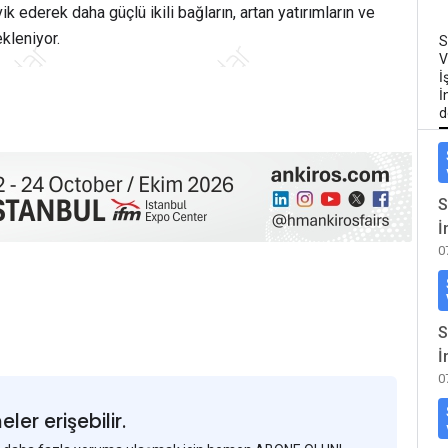
ik ederek daha güçlü ikili bağların, artan yatırımların ve
ekleniyor.
S
V
İ
İ
d
S
İ
0
S
İ
0
er erişebilir.