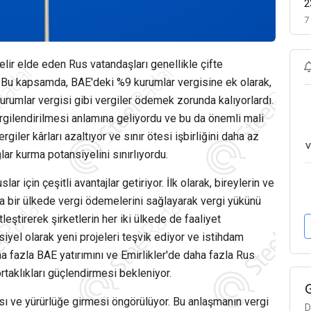
2
7
lir elde eden Rus vatandaşları genellikle çifte
. Bu kapsamda, BAE'deki %9 kurumlar vergisine ek olarak,
urumlar vergisi gibi vergiler ödemek zorunda kalıyorlardı.
ergilendirilmesi anlamına geliyordu ve bu da önemli mali
ergiler kârları azaltıyor ve sınır ötesi işbirliğini daha az
v
ar kurma potansiyelini sınırlıyordu.
r için çeşitli avantajlar getiriyor. İlk olarak, bireylerin ve
ca bir ülkede vergi ödemelerini sağlayarak vergi yükünü
tleştirerek şirketlerin her iki ülkede de faaliyet
iyel olarak yeni projeleri teşvik ediyor ve istihdam
a fazla BAE yatırımını ve Emirlikler'de daha fazla Rus
ortaklıkları güçlendirmesi bekleniyor.
 ve yürürlüğe girmesi öngörülüyor. Bu anlaşmanın vergi
D