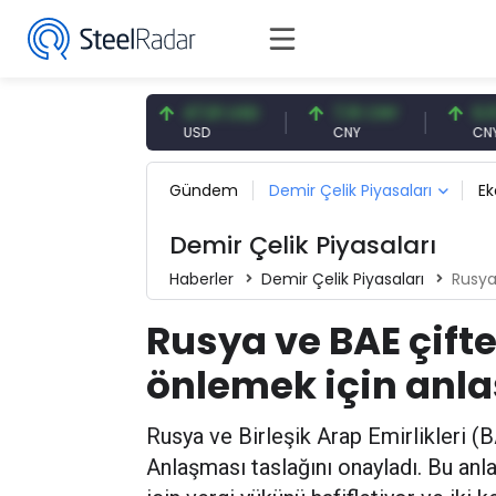
54,87 EUR
47,61 USD
7,10 CNY
0,13 C
EUR
USD
CNY
CNY/EU
Gündem
Demir Çelik Piyasaları
E
Demir Çelik Piyasaları
Haberler
Demir Çelik Piyasaları
Rusya 
Rusya ve BAE çift
önlemek için anl
Rusya ve Birleşik Arap Emirlikleri (
Anlaşması taslağını onayladı. Bu anla