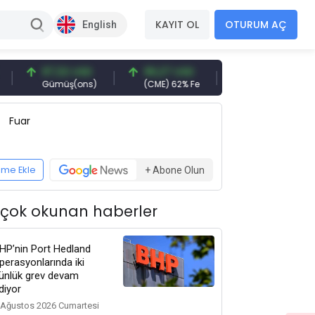
KAYIT OL
OTURUM AÇ
English
97,32 USD
96,27 USD
377,25 USD
Gümüş(ons)
(CME) 62% Fe
Gemi Söküm
Fuar
eme Ekle
+ Abone Olun
 çok okunan haberler
HP’nin Port Hedland
perasyonlarında iki
ünlük grev devam
diyor
 Ağustos 2026 Cumartesi