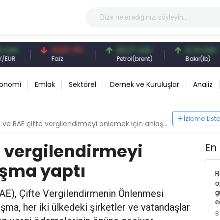
NY
41,53 TRY
83,27 USD
6,74 USD
R
Faiz
Petrol(brent)
Bakır(lb)
konomi
Emlak
Sektörel
Dernek ve Kuruluşlar
Analiz
İzleme List
ve BAE çifte vergilendirmeyi önlemek için anlaşma yaptı
e vergilendirmeyi
En
aşma yaptı
B
o
BAE), Çifte Vergilendirmenin Önlenmesi
g
e
şma, her iki ülkedeki şirketler ve vatandaşlar
8