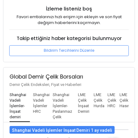
İzleme listeniz boş
Favori emtialarınızı hızlı erişim için ekleyin ve son fiyat
değişim haberlerini kaçırmayın.
Takip ettiğiniz haber kategorisi bulunmuyor
Bildirim Tercihlerini Düzenle
Global Demir Çelik Borsaları
Demir Çelik Endeksleri, Fiyat ve Haberleri
Shanghai
Shanghai
Shanghai
LME
LME
LME
LME
Vadeli
Vadeli
Vadeli
Çelik
Çelik
Çelik
Çelik
İşlemler-
İşlemler
İşlemler-
İnşaat
Hurda
HRC
Hasır
İnşaat
HRC
Paslanmaz
Demiri
demiri
Çelik
Shanghai Vadeli İşlemler İnşaat Demiri 1 ay vadeli