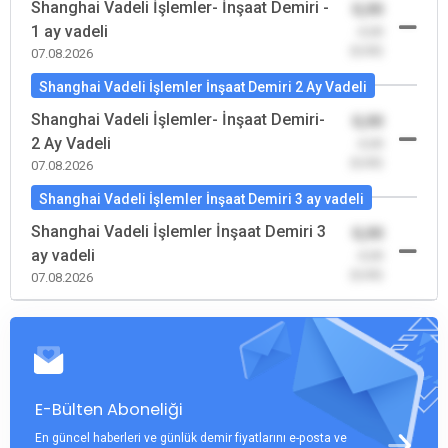
Shanghai Vadeli İşlemler- İnşaat Demiri -
0,00
1 ay vadeli
-0,00
(0,00)
07.08.2026
Shanghai Vadeli İşlemler İnşaat Demiri 2 Ay Vadeli
Shanghai Vadeli İşlemler- İnşaat Demiri-
0,00
2 Ay Vadeli
-0,00
(0,00)
07.08.2026
Shanghai Vadeli İşlemler İnşaat Demiri 3 ay vadeli
Shanghai Vadeli İşlemler İnşaat Demiri 3
0,00
ay vadeli
-0,00
(0,00)
07.08.2026
E-Bülten Aboneliği
En güncel haberleri ve günlük demir fiyatlarını e-posta ve