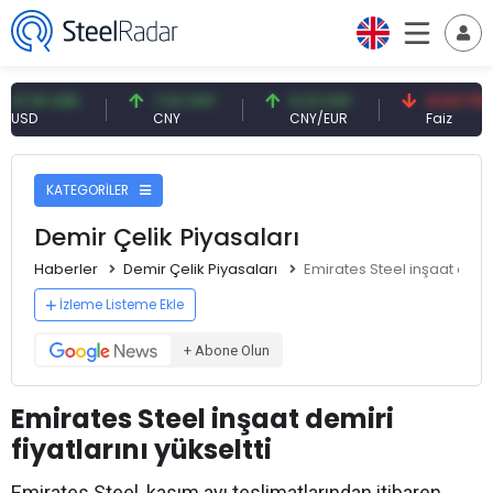
1 USD
7,10 CNY
0,13 CNY
41,53 TRY
CNY
CNY/EUR
Faiz
KATEGORİLER
Demir Çelik Piyasaları
Haberler
Demir Çelik Piyasaları
Emirates Steel inşaat demiri
İzleme Listeme Ekle
+ Abone Olun
Emirates Steel inşaat demiri
fiyatlarını yükseltti
Emirates Steel, kasım ayı teslimatlarından itibaren