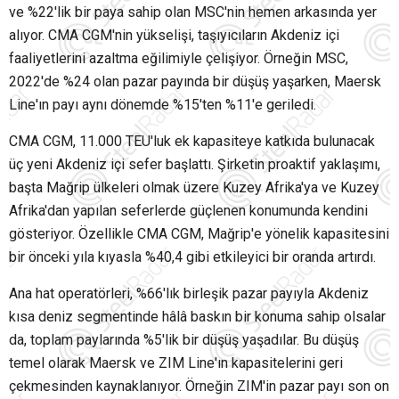
ve %22'lik bir paya sahip olan MSC'nin hemen arkasında yer
alıyor. CMA CGM'nin yükselişi, taşıyıcıların Akdeniz içi
faaliyetlerini azaltma eğilimiyle çelişiyor. Örneğin MSC,
2022'de %24 olan pazar payında bir düşüş yaşarken, Maersk
Line'ın payı aynı dönemde %15'ten %11'e geriledi.
CMA CGM, 11.000 TEU'luk ek kapasiteye katkıda bulunacak
üç yeni Akdeniz içi sefer başlattı. Şirketin proaktif yaklaşımı,
başta Mağrip ülkeleri olmak üzere Kuzey Afrika'ya ve Kuzey
Afrika'dan yapılan seferlerde güçlenen konumunda kendini
gösteriyor. Özellikle CMA CGM, Mağrip'e yönelik kapasitesini
bir önceki yıla kıyasla %40,4 gibi etkileyici bir oranda artırdı.
Ana hat operatörleri, %66'lık birleşik pazar payıyla Akdeniz
kısa deniz segmentinde hâlâ baskın bir konuma sahip olsalar
da, toplam paylarında %5'lik bir düşüş yaşadılar. Bu düşüş
temel olarak Maersk ve ZIM Line'ın kapasitelerini geri
çekmesinden kaynaklanıyor. Örneğin ZIM'in pazar payı son on