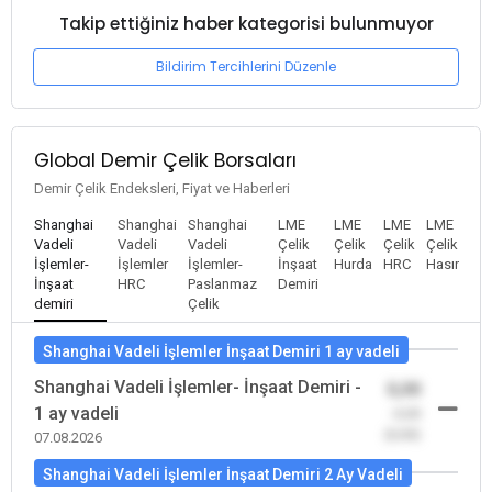
Takip ettiğiniz haber kategorisi bulunmuyor
Bildirim Tercihlerini Düzenle
Global Demir Çelik Borsaları
Demir Çelik Endeksleri, Fiyat ve Haberleri
Shanghai
Shanghai
Shanghai
LME
LME
LME
LME
Vadeli
Vadeli
Vadeli
Çelik
Çelik
Çelik
Çelik
İşlemler-
İşlemler
İşlemler-
İnşaat
Hurda
HRC
Hasır
İnşaat
HRC
Paslanmaz
Demiri
demiri
Çelik
Shanghai Vadeli İşlemler İnşaat Demiri 1 ay vadeli
Shanghai Vadeli İşlemler- İnşaat Demiri -
0,00
1 ay vadeli
-0,00
(0,00)
07.08.2026
Shanghai Vadeli İşlemler İnşaat Demiri 2 Ay Vadeli