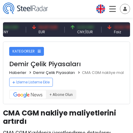
9 CNY
54,87 EUR
0,13 CNY
41,53 TRY
EUR
CNY/EUR
Faiz
KATEGORİLER
Demir Çelik Piyasaları
Haberler
Demir Çelik Piyasaları
CMA CGM nakliye maliyetleri
İzleme Listeme Ekle
+ Abone Olun
CMA CGM nakliye maliyetlerini
artırdı
CMA CGM Kızıldeniz ücretlendirme detaylarını