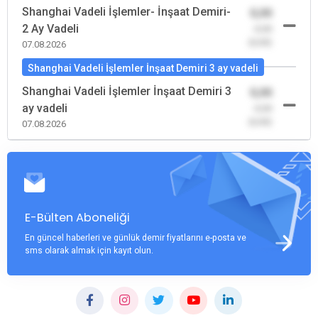
Shanghai Vadeli İşlemler- İnşaat Demiri-
0,00
2 Ay Vadeli
-0,00
(0,00)
07.08.2026
Shanghai Vadeli İşlemler İnşaat Demiri 3 ay vadeli
Shanghai Vadeli İşlemler İnşaat Demiri 3
0,00
ay vadeli
-0,00
(0,00)
07.08.2026
E-Bülten Aboneliği
En güncel haberleri ve günlük demir fiyatlarını e-posta ve
sms olarak almak için kayıt olun.