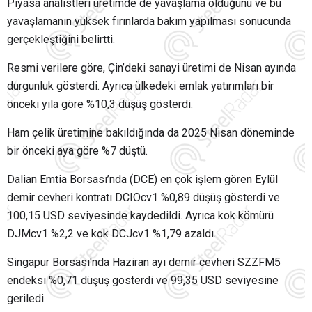
Piyasa analistleri üretimde de yavaşlama olduğunu ve bu
yavaşlamanın yüksek fırınlarda bakım yapılması sonucunda
gerçekleştiğini belirtti.
Resmi verilere göre, Çin’deki sanayi üretimi de Nisan ayında
durgunluk gösterdi. Ayrıca ülkedeki emlak yatırımları bir
önceki yıla göre %10,3 düşüş gösterdi.
Ham çelik üretimine bakıldığında da 2025 Nisan döneminde
bir önceki aya göre %7 düştü.
Dalian Emtia Borsası’nda (DCE) en çok işlem gören Eylül
demir cevheri kontratı DCIOcv1 %0,89 düşüş gösterdi ve
100,15 USD seviyesinde kaydedildi. Ayrıca kok kömürü
DJMcv1 %2,2 ve kok DCJcv1 %1,79 azaldı.
Singapur Borsası'nda Haziran ayı demir cevheri SZZFM5
endeksi %0,71 düşüş gösterdi ve 99,35 USD seviyesine
geriledi.