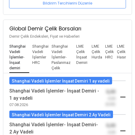
Bildirim Tercihlerini Düzenle
Global Demir Çelik Borsaları
Demir Çelik Endeksleri, Fiyat ve Haberleri
Shanghai
Shanghai
Shanghai
LME
LME
LME
LME
Vadeli
Vadeli
Vadeli
Çelik
Çelik
Çelik
Çelik
İşlemler-
İşlemler
İşlemler-
İnşaat
Hurda
HRC
Hasır
İnşaat
HRC
Paslanmaz
Demiri
demiri
Çelik
Shanghai Vadeli İşlemler İnşaat Demiri 1 ay vadeli
Shanghai Vadeli İşlemler- İnşaat Demiri -
0,00
1 ay vadeli
-0,00
(0,00)
07.08.2026
Shanghai Vadeli İşlemler İnşaat Demiri 2 Ay Vadeli
Shanghai Vadeli İşlemler- İnşaat Demiri-
0,00
2 Ay Vadeli
-0,00