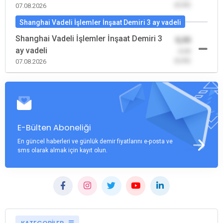
(0,00)
07.08.2026
Shanghai Vadeli İşlemler İnşaat Demiri 3 ay vadeli
Shanghai Vadeli İşlemler İnşaat Demiri 3
0,00
ay vadeli
-0,00
(0,00)
07.08.2026
E-Bülten Aboneliği
En güncel haberleri ve günlük demir fiyatlarını e-posta ve
sms olarak almak için kayıt olun.