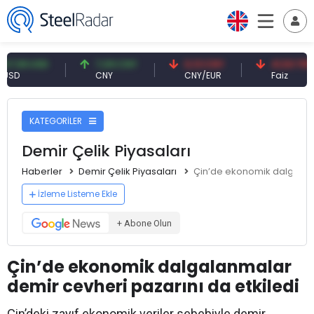
 USD
7,09 CNY
0,13 CNY
41,53 TRY
CNY
CNY/EUR
Faiz
KATEGORİLER
Demir Çelik Piyasaları
Haberler
Demir Çelik Piyasaları
Çin’de ekonomik dalgalanm
İzleme Listeme Ekle
+ Abone Olun
Çin’de ekonomik dalgalanmalar
demir cevheri pazarını da etkiledi
Çin’deki zayıf ekonomik veriler sebebiyle demir