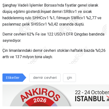
Şanghay Vadeli İşlemler Borsası'nda fiyatlar genel olarak
düşüş eğilimi gösterdi.İnşaat demiri SRBcv1 ve sıcak
haddelenmiş rulo SHHCcv1 %1, filmaşin SWRcv1 %2,77 ve
paslanmaz çelik SHSScv1 %0,42 oranında düştü.
Demir cevheri 62% Fe ise 122 USD/t CFR Qingdao bandında
seyrediyor.
Çin limanlarındaki demir cevheri stokları haftalık bazda %0,26
arttı ve 137 milyon tona ulaştı.
Etiketler
demir cevheri
çin