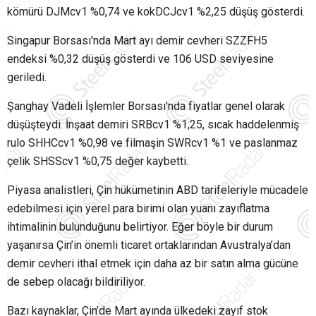
kömürü DJMcv1 %0,74 ve kokDCJcv1 %2,25 düşüş gösterdi.
Singapur Borsası'nda Mart ayı demir cevheri SZZFH5
endeksi %0,32 düşüş gösterdi ve 106 USD seviyesine
geriledi.
Şanghay Vadeli İşlemler Borsası'nda fiyatlar genel olarak
düşüşteydi. İnşaat demiri SRBcv1 %1,25, sıcak haddelenmiş
rulo SHHCcv1 %0,98 ve filmaşin SWRcv1 %1 ve paslanmaz
çelik SHSScv1 %0,75 değer kaybetti.
Piyasa analistleri, Çin hükümetinin ABD tarifeleriyle mücadele
edebilmesi için yerel para birimi olan yuanı zayıflatma
ihtimalinin bulunduğunu belirtiyor. Eğer böyle bir durum
yaşanırsa Çin’in önemli ticaret ortaklarından Avustralya’dan
demir cevheri ithal etmek için daha az bir satın alma gücüne
de sebep olacağı bildiriliyor.
Bazı kaynaklar, Çin’de Mart ayında ülkedeki zayıf stok