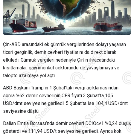
Çin-ABD arasındaki ek gümrük vergilerinden dolayı yaşanan
ticari gerginlik, demir cevheri fiyatlarını da direkt olarak
etkiledi. Gümrük vergileri nedeniyle Çin’in ihracatındaki
kısıtlamalar, gayrimenkul sektöründe de yavaşlamaya ve
talepte azalmaya yol açtı.
ABD Başkanı Trump’ın 1 Şubat’taki vergi açıklamasından
sonra %62 demir cevherinin CFR fiyatı 3 Şubat’ta 105
USD/dmt seviyesine geriledi. 5 Şubat’ta ise 104,4 USD/dmt
seviyesine düştü.
Dalian Emtia Borsası’nda demir cevheri DCIOcv1 %0,24 düşüş
gösterdi ve 111,94 USD/t seviyesine geriledi. Ayrıca kok