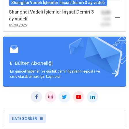
Shanghai Vadeli İşlemler İnşaat Demiri 3 ay vadeli
Shanghai Vadeli İşlemler İnşaat Demiri 3
0,00
ay vadeli
-0,00
(0,00)
05.08.2026
E-Bülten Aboneliği
En güncel haberleri ve günlük demir fiyatlarını e-posta ve
sms olarak almak için kayıt olun.
KATEGORİLER