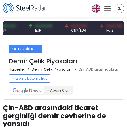
NY
54,91 EUR
0,13 CNY
41,41 TRY
EUR
CNY/EUR
Faiz
KATEGORİLER
Demir Çelik Piyasaları
Haberler
Demir Çelik Piyasaları
Çin-ABD arasındaki ticaret
İzleme Listeme Ekle
+ Abone Olun
Çin-ABD arasındaki ticaret
gerginliği demir cevherine de
yansıdı