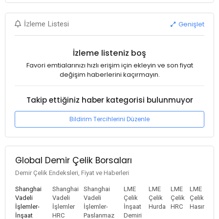
Genişlet
İzleme Listesi
İzleme listeniz boş
Favori emtialarınızı hızlı erişim için ekleyin ve son fiyat
değişim haberlerini kaçırmayın.
Takip ettiğiniz haber kategorisi bulunmuyor
Bildirim Tercihlerini Düzenle
Global Demir Çelik Borsaları
Demir Çelik Endeksleri, Fiyat ve Haberleri
Shanghai
Shanghai
Shanghai
LME
LME
LME
LME
Vadeli
Vadeli
Vadeli
Çelik
Çelik
Çelik
Çelik
İşlemler-
İşlemler
İşlemler-
İnşaat
Hurda
HRC
Hasır
İnşaat
HRC
Paslanmaz
Demiri