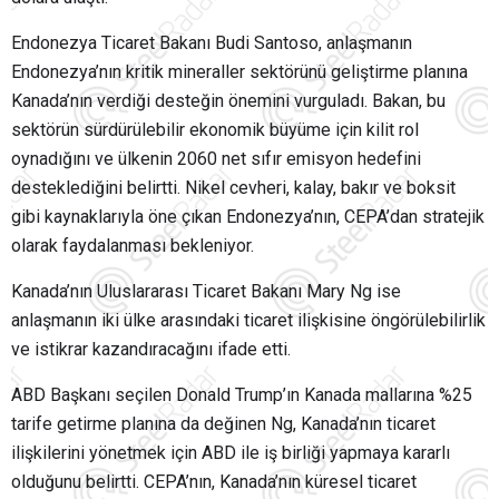
Endonezya Ticaret Bakanı Budi Santoso, anlaşmanın
Endonezya’nın kritik mineraller sektörünü geliştirme planına
Kanada’nın verdiği desteğin önemini vurguladı. Bakan, bu
sektörün sürdürülebilir ekonomik büyüme için kilit rol
oynadığını ve ülkenin 2060 net sıfır emisyon hedefini
desteklediğini belirtti. Nikel cevheri, kalay, bakır ve boksit
gibi kaynaklarıyla öne çıkan Endonezya’nın, CEPA’dan stratejik
olarak faydalanması bekleniyor.
Kanada’nın Uluslararası Ticaret Bakanı Mary Ng ise
anlaşmanın iki ülke arasındaki ticaret ilişkisine öngörülebilirlik
ve istikrar kazandıracağını ifade etti.
ABD Başkanı seçilen Donald Trump’ın Kanada mallarına %25
tarife getirme planına da değinen Ng, Kanada’nın ticaret
ilişkilerini yönetmek için ABD ile iş birliği yapmaya kararlı
olduğunu belirtti. CEPA’nın, Kanada’nın küresel ticaret