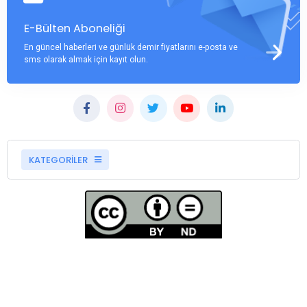
E-Bülten Aboneliği
En güncel haberleri ve günlük demir fiyatlarını e-posta ve
sms olarak almak için kayıt olun.
KATEGORİLER