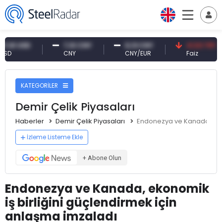
 USD
7,10 CNY
0,13 CNY
41,53 TRY
CNY
CNY/EUR
Faiz
KATEGORİLER
Demir Çelik Piyasaları
Haberler
Demir Çelik Piyasaları
Endonezya ve Kanada, ekon
İzleme Listeme Ekle
+ Abone Olun
Endonezya ve Kanada, ekonomik
iş birliğini güçlendirmek için
anlaşma imzaladı