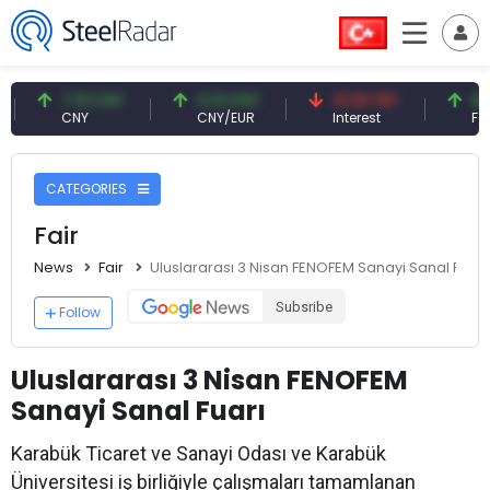
7.10 CNY
0.13 CNY
41.53 TRY
83.27 USD
CNY
CNY/EUR
Interest
Fossil Oil
CATEGORIES
Fair
News
Fair
Uluslararası 3 Nisan FENOFEM Sanayi Sanal Fuarı
Subsribe
Follow
Uluslararası 3 Nisan FENOFEM
Sanayi Sanal Fuarı
Karabük Ticaret ve Sanayi Odası ve Karabük
Üniversitesi iş birliğiyle çalışmaları tamamlanan