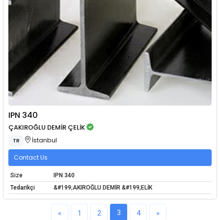
IPN 340
ÇAKIROĞLU DEMİR ÇELİK
İstanbul
TR
Contact Us
Size
IPN 340
Tedarikçi
&#199;AKIROĞLU DEMİR &#199;ELİK
3
«
1
2
4
»