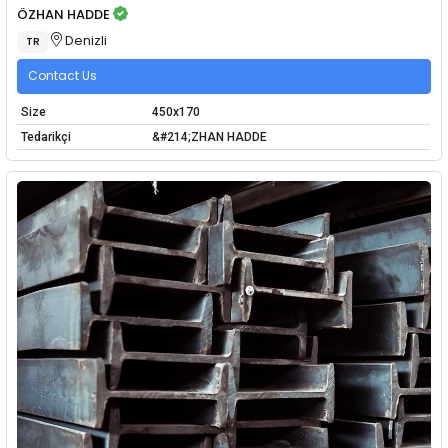
ÖZHAN HADDE
Denizli
TR
Contact Us
Size
450x170
Tedarikçi
&#214;ZHAN HADDE