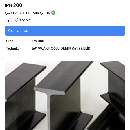
IPN 300
ÇAKIROĞLU DEMİR ÇELİK
İstanbul
TR
Contact Us
Size
IPN 300
Tedarikçi
&#199;AKIROĞLU DEMİR &#199;ELİK