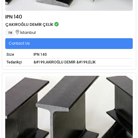
IPN 140
ÇAKIROĞLU DEMİR ÇELİK
İstanbul
TR
Contact Us
Size
IPN 140
Tedarikçi
&#199;AKIROĞLU DEMİR &#199;ELİK