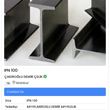
IPN 100
ÇAKIROĞLU DEMİR ÇELİK
İstanbul
TR
Contact Us
Size
IPN 100
Tedarikçi
&#199;AKIROĞLU DEMİR &#199;ELİK