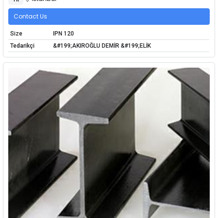
Contact Us
Size
IPN 120
Tedarikçi
&#199;AKIROĞLU DEMİR &#199;ELİK