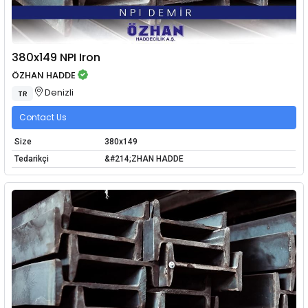
380x149 NPI Iron
ÖZHAN HADDE
Denizli
TR
Contact Us
Size
380x149
Tedarikçi
&#214;ZHAN HADDE