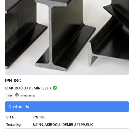
IPN 180
ÇAKIROĞLU DEMİR ÇELİK
İstanbul
TR
Contact Us
Size
IPN 180
Tedarikçi
&#199;AKIROĞLU DEMİR &#199;ELİK