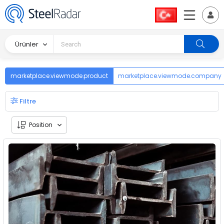
Ürünler
marketplace.viewmode.product
marketplace.viewmode.company
Filtre
Position