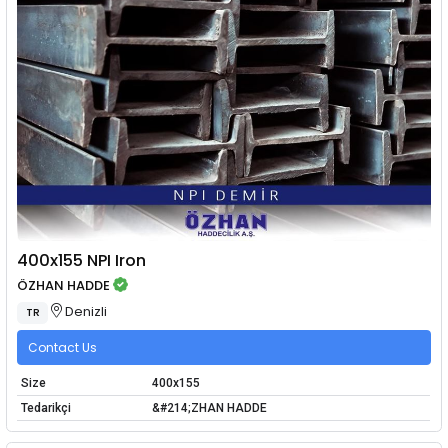
400x155 NPI Iron
ÖZHAN HADDE
Denizli
TR
Contact Us
Size
400x155
Tedarikçi
&#214;ZHAN HADDE