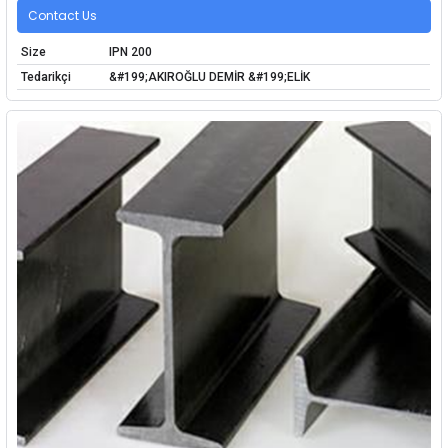
Contact Us
Size
IPN 200
Tedarikçi
&#199;AKIROĞLU DEMİR &#199;ELİK