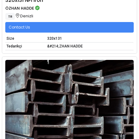
320x131 NPI Iron
ÖZHAN HADDE
Denizli
TR
Contact Us
Size
320x131
Tedarikçi
&#214;ZHAN HADDE