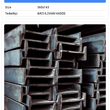
Size
360x143
Tedarikçi
&#214;ZHAN HADDE