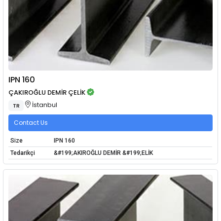
IPN 160
ÇAKIROĞLU DEMİR ÇELİK
İstanbul
TR
Contact Us
Size
IPN 160
Tedarikçi
&#199;AKIROĞLU DEMİR &#199;ELİK