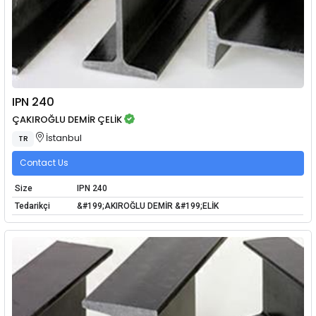
IPN 240
ÇAKIROĞLU DEMİR ÇELİK
İstanbul
TR
Contact Us
Size
IPN 240
Tedarikçi
&#199;AKIROĞLU DEMİR &#199;ELİK