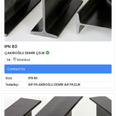
IPN 80
ÇAKIROĞLU DEMİR ÇELİK
İstanbul
TR
Contact Us
Size
IPN 80
Tedarikçi
&#199;AKIROĞLU DEMİR &#199;ELİK