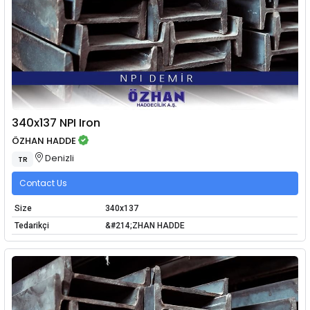
340x137 NPI Iron
ÖZHAN HADDE
Denizli
TR
Contact Us
Size
340x137
Tedarikçi
&#214;ZHAN HADDE