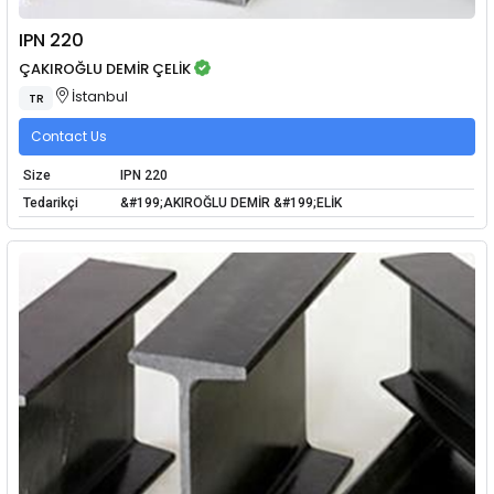
IPN 220
ÇAKIROĞLU DEMİR ÇELİK
İstanbul
TR
Contact Us
Size
IPN 220
Tedarikçi
&#199;AKIROĞLU DEMİR &#199;ELİK