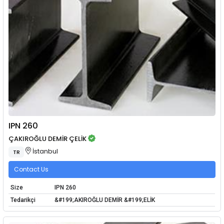
IPN 260
ÇAKIROĞLU DEMİR ÇELİK
İstanbul
TR
Contact Us
Size
IPN 260
Tedarikçi
&#199;AKIROĞLU DEMİR &#199;ELİK