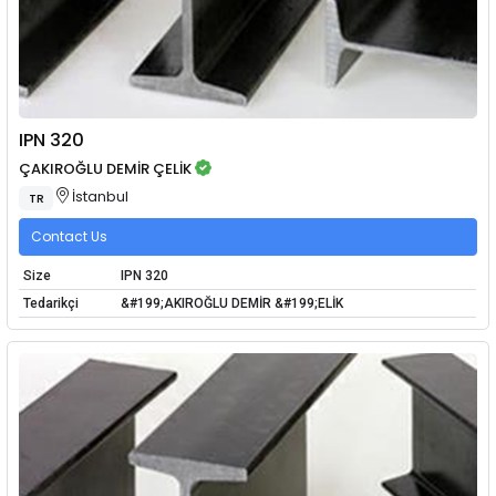
IPN 320
ÇAKIROĞLU DEMİR ÇELİK
İstanbul
TR
Contact Us
Size
IPN 320
Tedarikçi
&#199;AKIROĞLU DEMİR &#199;ELİK