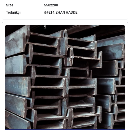
Size
550x200
Tedarikçi
&#214;ZHAN HADDE