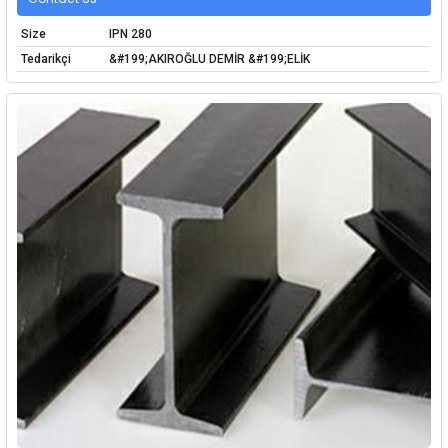
Size
IPN 280
Tedarikçi
&#199;AKIROĞLU DEMİR &#199;ELİK