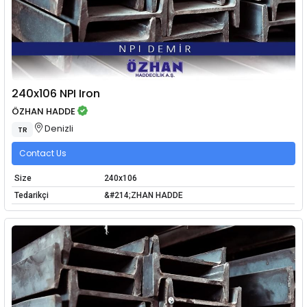
240x106 NPI Iron
ÖZHAN HADDE
Denizli
TR
Contact Us
Size
240x106
Tedarikçi
&#214;ZHAN HADDE