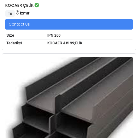
KOCAER ÇELİK
İzmir
TR
Contact Us
Size
IPN 200
Tedarikçi
KOCAER &#199;ELİK