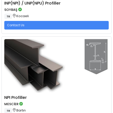
INP(NPI) / UNP(NPU) Profiller
SOYBAŞ
Kocaeli
TR
Contact Us
NPI Profiller
MESCİER
Bartın
TR