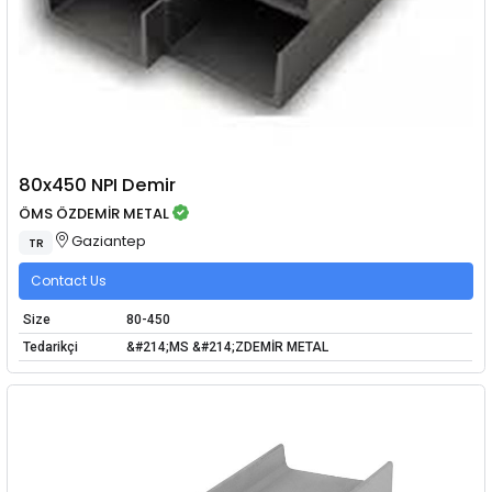
80x450 NPI Demir
ÖMS ÖZDEMİR METAL
Gaziantep
TR
Contact Us
Size
80-450
Tedarikçi
&#214;MS &#214;ZDEMİR METAL