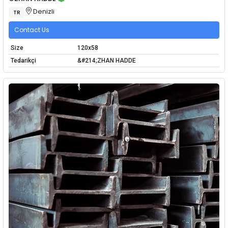
Denizli
TR
Contact Us
Size
120x58
Tedarikçi
&#214;ZHAN HADDE