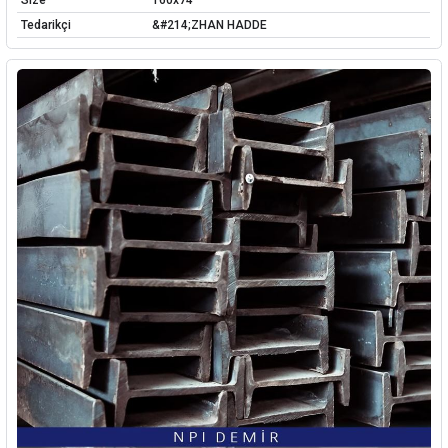
Size
160x74
Tedarikçi
&#214;ZHAN HADDE