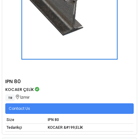
IPN 80
KOCAER ÇELİK
İzmir
TR
Contact Us
Size
IPN 80
Tedarikçi
KOCAER &#199;ELİK