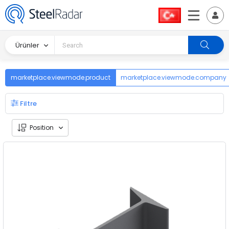
Ürünler
marketplace.viewmode.product
marketplace.viewmode.company
Filtre
Position