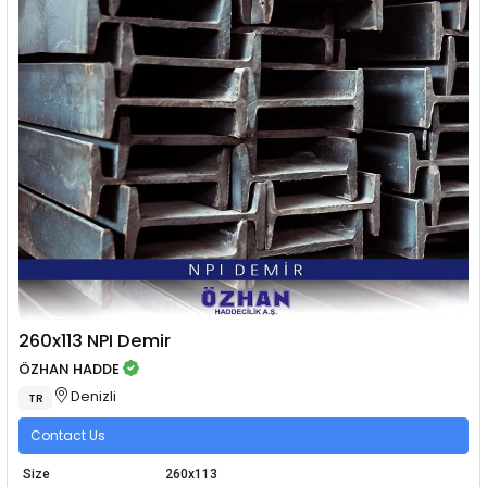
260x113 NPI Demir
ÖZHAN HADDE
Denizli
TR
Contact Us
Size
260x113