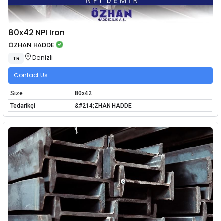
80x42 NPI Iron
ÖZHAN HADDE
Denizli
TR
Contact Us
Size
80x42
Tedarikçi
&#214;ZHAN HADDE