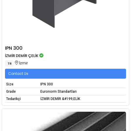
IPN 300
İZMİR DEMİR ÇELİK
İzmir
TR
Contact Us
Size
IPN 300
Grade
Euronorm Standartları
Tedarikçi
İZMİR DEMİR &#199;ELİK