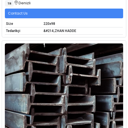
Denizli
TR
Contact Us
Size
220x98
Tedarikçi
&#214;ZHAN HADDE