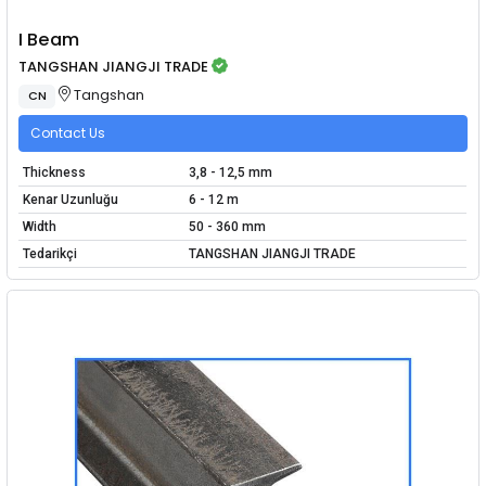
I Beam
TANGSHAN JIANGJI TRADE
Tangshan
CN
Contact Us
Thickness
3,8 - 12,5 mm
Kenar Uzunluğu
6 - 12 m
Width
50 - 360 mm
Tedarikçi
TANGSHAN JIANGJI TRADE