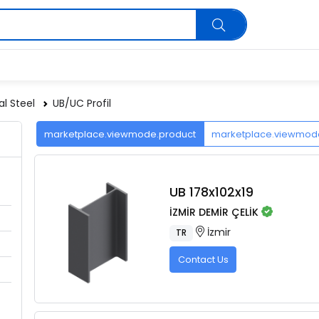
al Steel
UB/UC Profil
marketplace.viewmode.product
marketplace.viewmo
UB 178x102x19
İZMİR DEMİR ÇELİK
İzmir
TR
Contact Us