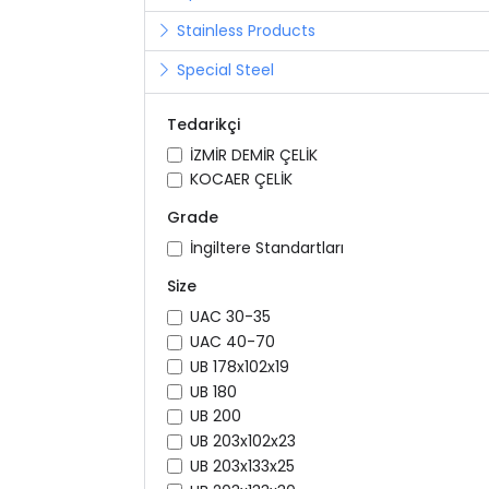
Stainless Products
Special Steel
Tedarikçi
İZMİR DEMİR ÇELİK
KOCAER ÇELİK
Grade
İngiltere Standartları
Size
UAC 30-35
UAC 40-70
UB 178x102x19
UB 180
UB 200
UB 203x102x23
UB 203x133x25