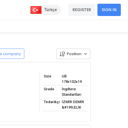
REGISTER
SIGN IN
Türkçe
de.company
Position
Size
UB
178x102x19
Grade
İngiltere
Standartları
Tedarikçi
İZMİR DEMİR
&#199;ELİK