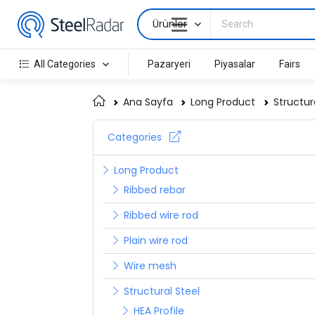
Ürünler
All Categories
Pazaryeri
Piyasalar
Fairs
Ana Sayfa
Long Product
Structur
Categories
Long Product
Ribbed rebar
Ribbed wire rod
Plain wire rod
Wire mesh
Structural Steel
HEA Profile