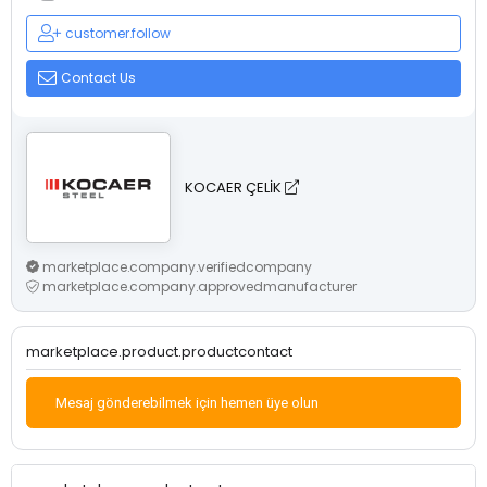
customer.follow
Contact Us
KOCAER ÇELİK
marketplace.company.verifiedcompany
marketplace.company.approvedmanufacturer
marketplace.product.productcontact
Mesaj gönderebilmek için hemen üye olun