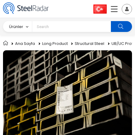
Ürünler
Ana Sayfa
Long Product
Structural Steel
UB/UC Profil