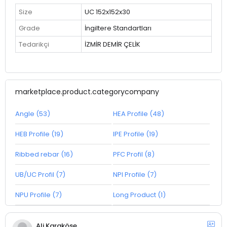
Size
UC 152x152x30
Grade
İngiltere Standartları
Tedarikçi
İZMİR DEMİR ÇELİK
marketplace.product.categorycompany
Angle (53)
HEA Profile (48)
HEB Profile (19)
IPE Profile (19)
Ribbed rebar (16)
PFC Profil (8)
UB/UC Profil (7)
NPI Profile (7)
NPU Profile (7)
Long Product (1)
Ali Karaköse