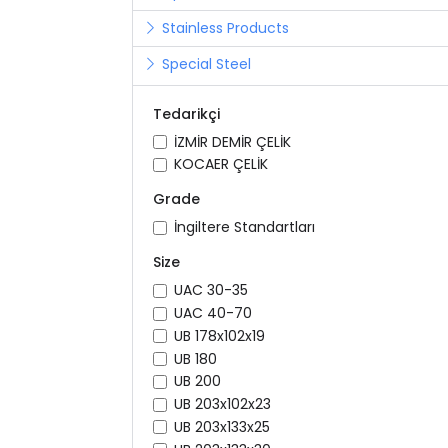
Stainless Products
Special Steel
Tedarikçi
İZMİR DEMİR ÇELİK
KOCAER ÇELİK
Grade
İngiltere Standartları
Size
UAC 30-35
UAC 40-70
UB 178x102x19
UB 180
UB 200
UB 203x102x23
UB 203x133x25