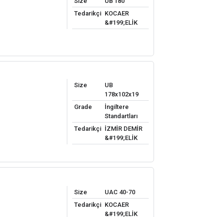
Size
UB 180
Tedarikçi
KOCAER
&#199;ELİK
Size
UB
178x102x19
Grade
İngiltere
Standartları
Tedarikçi
İZMİR DEMİR
&#199;ELİK
Size
UAC 40-70
Tedarikçi
KOCAER
&#199;ELİK