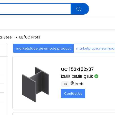
al Steel
UB/UC Profil
marketplace.viewmode.product
marketplace.viewmo
UC 152x152x37
İZMİR DEMİR ÇELİK
İzmir
TR
Contact Us