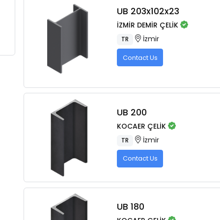
UB 203x102x23
İZMİR DEMİR ÇELİK
İzmir
TR
Contact Us
UB 200
KOCAER ÇELİK
İzmir
TR
Contact Us
UB 180