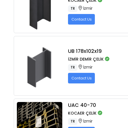
KOCAER ÇELİK
İzmir
TR
Contact Us
UB 178x102x19
İZMİR DEMİR ÇELİK
İzmir
TR
Contact Us
UAC 40-70
KOCAER ÇELİK
İzmir
TR