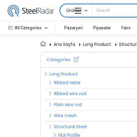
Ürünler
All Categories
Pazaryeri
Piyasalar
Fairs
Ana Sayfa
Long Product
Structur
Categories
Long Product
Ribbed rebar
Ribbed wire rod
Plain wire rod
Wire mesh
Structural Steel
HEA Profile