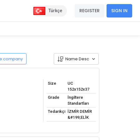
REGISTER
SIGN IN
Türkçe
de.company
Name Desc
Size
UC
152x152x37
Grade
İngiltere
Standartları
Tedarikçi
İZMİR DEMİR
&#199;ELİK