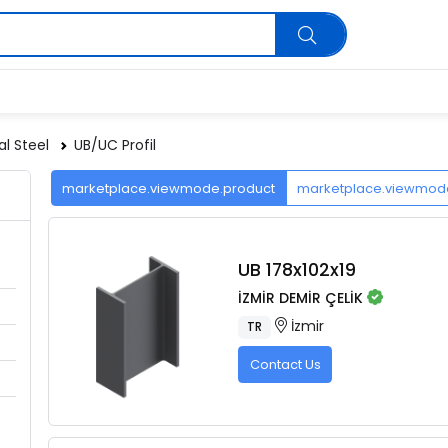
al Steel
UB/UC Profil
marketplace.viewmode.product
marketplace.viewmo
UB 178x102x19
İZMİR DEMİR ÇELİK
İzmir
TR
Contact Us