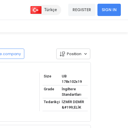
REGISTER
SIGN IN
Türkçe
de.company
Position
Size
UB
178x102x19
Grade
İngiltere
Standartları
Tedarikçi
İZMİR DEMİR
&#199;ELİK