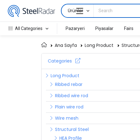
Ürünler
All Categories
Pazaryeri
Piyasalar
Fairs
Ana Sayfa
Long Product
Structur
Categories
Long Product
Ribbed rebar
Ribbed wire rod
Plain wire rod
Wire mesh
Structural Steel
HEA Profile