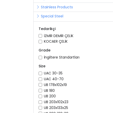
Stainless Products
Special Steel
Tedarikçi
İZMİR DEMİR ÇELİK
KOCAER ÇELİK
Grade
İngiltere Standartları
Size
UAC 30-35
UAC 40-70
UB 178x102x19
UB 180
UB 200
UB 203x102x23
UB 203x133x25