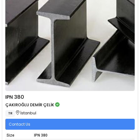
IPN 380
ÇAKIROĞLU DEMİR ÇELİK
İstanbul
TR
Contact Us
Size
IPN 380