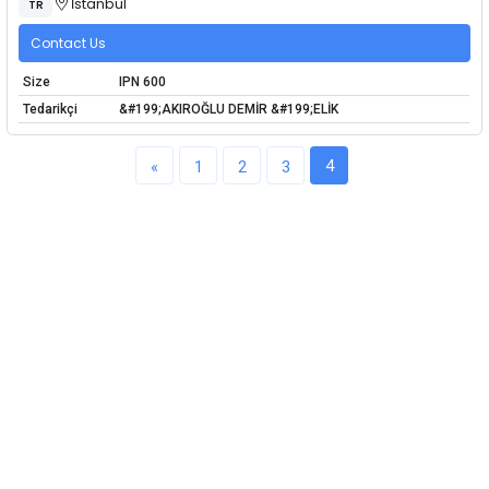
İstanbul
TR
Contact Us
Size
IPN 600
Tedarikçi
&#199;AKIROĞLU DEMİR &#199;ELİK
4
«
1
2
3