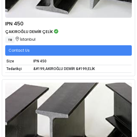
IPN 450
ÇAKIROĞLU DEMİR ÇELİK
İstanbul
TR
Contact Us
Size
IPN 450
Tedarikçi
&#199;AKIROĞLU DEMİR &#199;ELİK