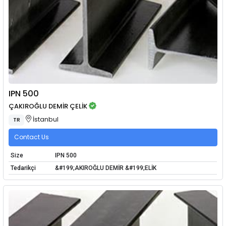
IPN 500
ÇAKIROĞLU DEMİR ÇELİK
İstanbul
TR
Contact Us
Size
IPN 500
Tedarikçi
&#199;AKIROĞLU DEMİR &#199;ELİK