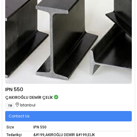
IPN 550
ÇAKIROĞLU DEMİR ÇELİK
İstanbul
TR
Contact Us
Size
IPN 550
Tedarikçi
&#199;AKIROĞLU DEMİR &#199;ELİK