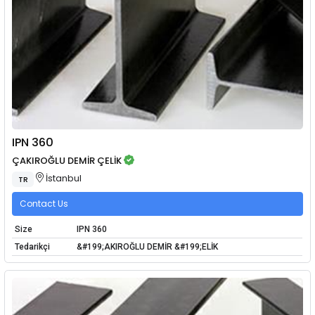
IPN 360
ÇAKIROĞLU DEMİR ÇELİK
İstanbul
TR
Contact Us
Size
IPN 360
Tedarikçi
&#199;AKIROĞLU DEMİR &#199;ELİK