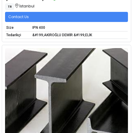
İstanbul
TR
Contact Us
Size
IPN 400
Tedarikçi
&#199;AKIROĞLU DEMİR &#199;ELİK