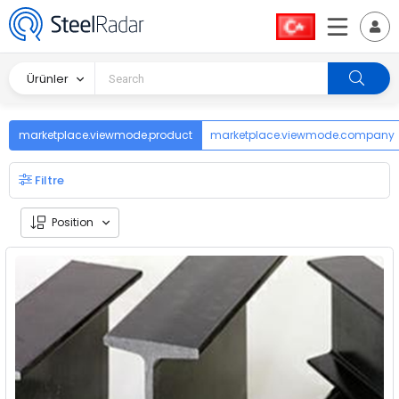
Ürünler
marketplace.viewmode.product
marketplace.viewmode.company
Filtre
Position