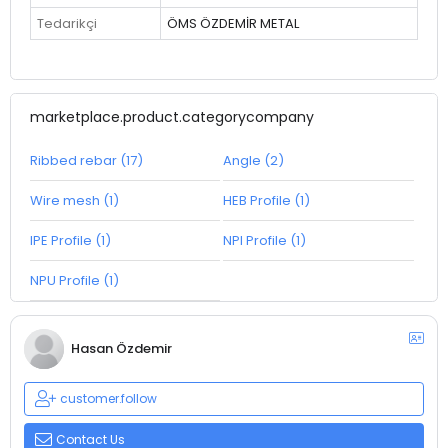
Tedarikçi
ÖMS ÖZDEMİR METAL
marketplace.product.categorycompany
Ribbed rebar (17)
Angle (2)
Wire mesh (1)
HEB Profile (1)
IPE Profile (1)
NPI Profile (1)
NPU Profile (1)
Hasan Özdemir
customer.follow
Contact Us