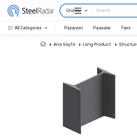
Ürünler
All Categories
Pazaryeri
Piyasalar
Fairs
Ana Sayfa
Long Product
Structur