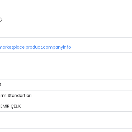
marketplace.product.companyinfo
0
rm Standartları
DEMİR ÇELİK