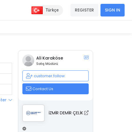
REGISTER
SIGN IN
Türkçe
Ali Karaköse
Satış Müdürü
customer.follow
Contact Us
ster
İZMİR DEMİR ÇELİK