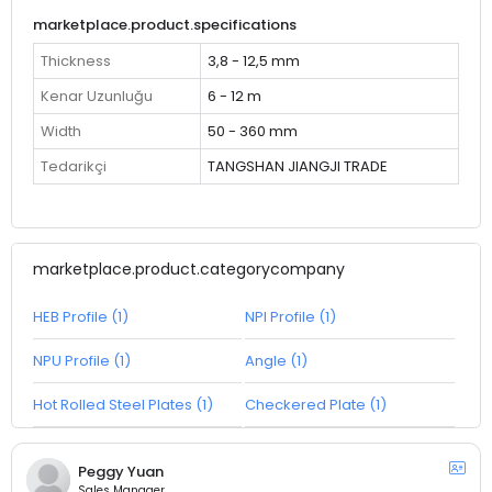
marketplace.product.specifications
Thickness
3,8 - 12,5 mm
Kenar Uzunluğu
6 - 12 m
Width
50 - 360 mm
Tedarikçi
TANGSHAN JIANGJI TRADE
marketplace.product.categorycompany
HEB Profile (1)
NPI Profile (1)
NPU Profile (1)
Angle (1)
Hot Rolled Steel Plates (1)
Checkered Plate (1)
Peggy Yuan
Sales Manager