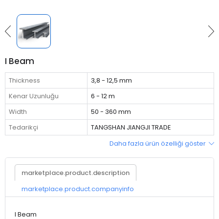
I Beam
Thickness
3,8 - 12,5 mm
Kenar Uzunluğu
6 - 12 m
Width
50 - 360 mm
Tedarikçi
TANGSHAN JIANGJI TRADE
Daha fazla ürün özelliği göster
marketplace.product.description
marketplace.product.companyinfo
I Beam