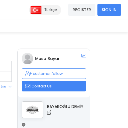
REGISTER
SIGN IN
Türkçe
Musa Bayar
customer.follow
Contact Us
ster
BAYAROĞLU DEMİR