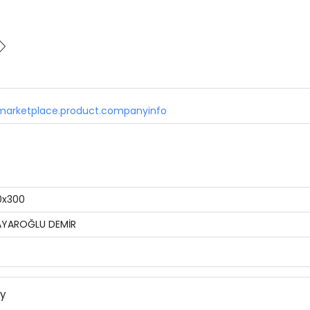
marketplace.product.companyinfo
0x300
AYAROĞLU DEMİR
ny