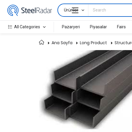
Ürünler
All Categories
Pazaryeri
Piyasalar
Fairs
Ana Sayfa
Long Product
Structur