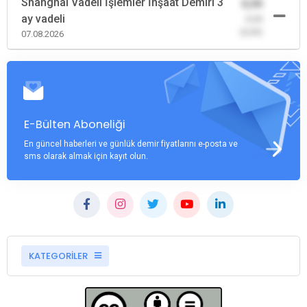
Shanghai Vadeli İşlemler İnşaat Demiri 3
0,00
ay vadeli
-0,00
(0,00)
07.08.2026
E-Bülten Aboneliği
En güncel haberleri ve günlük demir fiyatlarını e-posta ve
sms olarak almak için kayıt olun.
KATEGORİLER