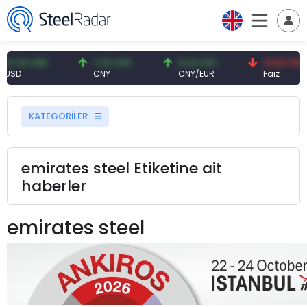
 USD
7,10 CNY
0,13 CNY
41,53 TRY
CNY
CNY/EUR
Faiz
KATEGORİLER
emirates steel Etiketine ait
haberler
emirates steel