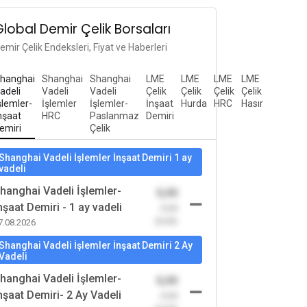
Global Demir Çelik Borsaları
emir Çelik Endeksleri, Fiyat ve Haberleri
hanghai
Shanghai
Shanghai
LME
LME
LME
LME
adeli
Vadeli
Vadeli
Çelik
Çelik
Çelik
Çelik
şlemler-
İşlemler
İşlemler-
İnşaat
Hurda
HRC
Hasır
nşaat
HRC
Paslanmaz
Demiri
emiri
Çelik
Shanghai Vadeli İşlemler İnşaat Demiri 1 ay
vadeli
hanghai Vadeli İşlemler-
0,00
nşaat Demiri - 1 ay vadeli
-0,00
(0,00)
7.08.2026
Shanghai Vadeli İşlemler İnşaat Demiri 2 Ay
Vadeli
hanghai Vadeli İşlemler-
0,00
nşaat Demiri- 2 Ay Vadeli
-0,00