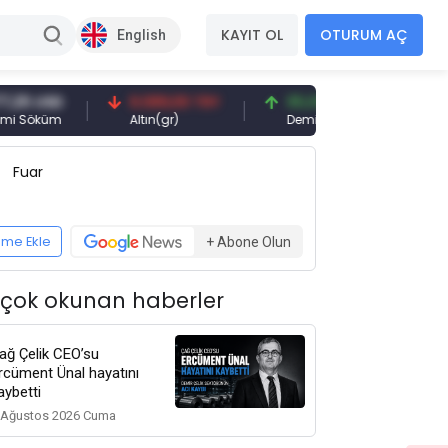
KAYIT OL
OTURUM AÇ
English
 USD
6.089,00 TRY
95,00 USD
öküm
Altın(gr)
Demir Cevheri 61% Fe
Fuar
eme Ekle
+ Abone Olun
 çok okunan haberler
ağ Çelik CEO’su
rcüment Ünal hayatını
aybetti
 Ağustos 2026 Cuma