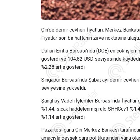
Çin’de demir cevheri fiyatları, Merkez Bankası
Fiyatlar son bir haftanın zirve noktasına ulaştı.
Dalian Emtia Borsası’nda (DCE) en çok işlem 
gösterdi ve 104,82 USD seviyesinde kayded
%2,28 artış gösterdi.
Singapur Borsası'nda Şubat ayı demir cevher
seviyesine yükseldi.
Şanghay Vadeli İşlemler Borsası'nda fiyatlar 
%1,44, sıcak haddelenmiş rulo SHHCcv1 %1,
%1,14 artış gösterdi.
Pazartesi günü Çin Merkez Bankası tarafından 
amacıyla gevşek para politikasından yana olaca