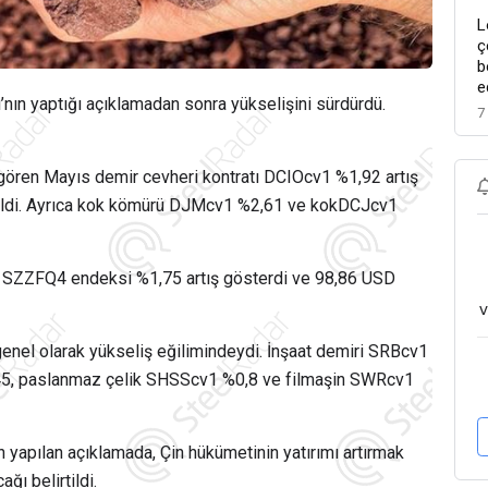
L
ç
b
e
’nın yaptığı açıklamadan sonra yükselişini sürdürdü.
7
gören Mayıs demir cevheri kontratı DCIOcv1 %1,92 artış
ildi. Ayrıca kok kömürü DJMcv1 %2,61 ve kokDCJcv1
i SZZFQ4 endeksi %1,75 artış gösterdi ve 98,86 USD
v
genel olarak yükseliş eğilimindeydi. İnşaat demiri SRBcv1
45, paslanmaz çelik SHSScv1 %0,8 ve filmaşin SWRcv1
yapılan açıklamada, Çin hükümetinin yatırımı artırmak
ğı belirtildi.