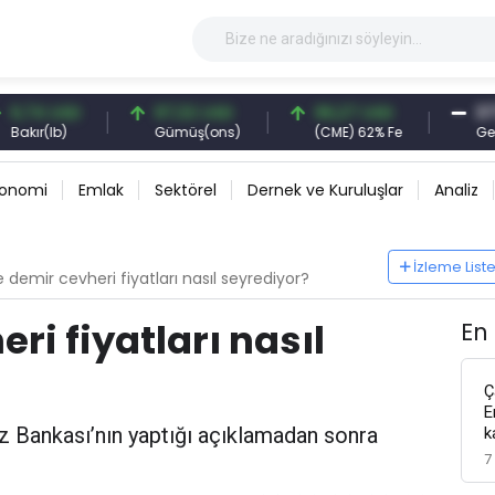
4 USD
97,32 USD
96,27 USD
377,25
r(lb)
Gümüş(ons)
(CME) 62% Fe
Gemi S
konomi
Emlak
Sektörel
Dernek ve Kuruluşlar
Analiz
İzleme List
e demir cevheri fiyatları nasıl seyrediyor?
ri fiyatları nasıl
En
Ç
E
ez Bankası’nın yaptığı açıklamadan sonra
k
7