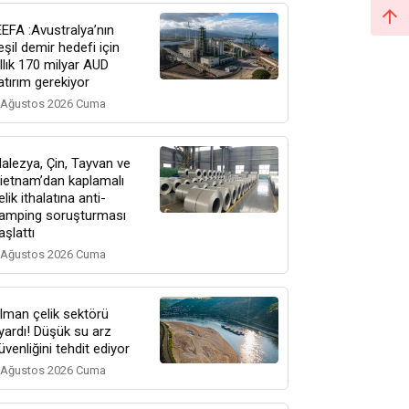
EEFA :Avustralya’nın
eşil demir hedefi için
ıllık 170 milyar AUD
atırım gerekiyor
 Ağustos 2026 Cuma
alezya, Çin, Tayvan ve
ietnam’dan kaplamalı
elik ithalatına anti-
amping soruşturması
aşlattı
 Ağustos 2026 Cuma
lman çelik sektörü
yardı! Düşük su arz
üvenliğini tehdit ediyor
 Ağustos 2026 Cuma