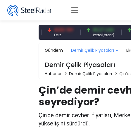
0,13 CNY
41,53 TRY
83,27 USD
6,7
CNY/EUR
Faiz
Petrol(brent)
Bakı
Gündem
Demir Çelik Piyasaları
E
Demir Çelik Piyasaları
Haberler
Demir Çelik Piyasaları
Çin’d
Çin’de demir cevhe
seyrediyor?
Çin’de demir cevheri fiyatları, Merk
yükselişini sürdürdü.