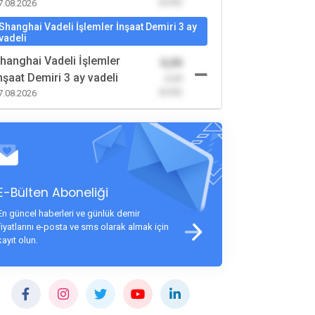
(0,00)
7.08.2026
Shanghai Vadeli İşlemler İnşaat Demiri 3 ay
vadeli
hanghai Vadeli İşlemler
0,00
nşaat Demiri 3 ay vadeli
-0,00
(0,00)
7.08.2026
E-Bülten Aboneliği
En güncel haberleri ve günlük demir
fiyatlarını e-posta ve sms olarak almak için
kayıt olun.