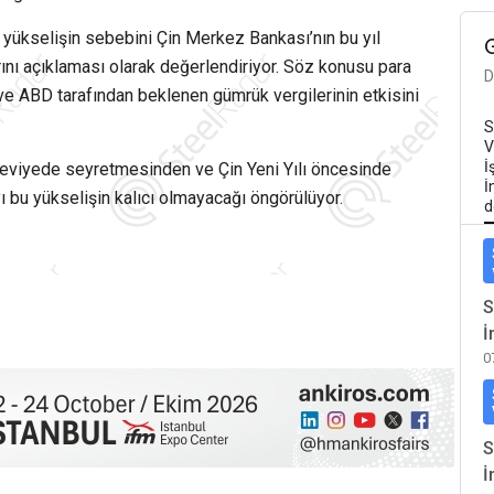
ki yükselişin sebebini Çin Merkez Bankası’nın bu yıl
ını açıklaması olarak değerlendiriyor. Söz konusu para
D
ve ABD tarafından beklenen gümrük vergilerinin etkisini
S
V
İ
seviyede seyretmesinden ve Çin Yeni Yılı öncesinde
İ
bu yükselişin kalıcı olmayacağı öngörülüyor.
d
S
İ
0
S
İ