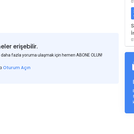
0
S
İ
0
er erişebilir.
 ve daha fazla yoruma ulaşmak için hemen ABONE OLUN!
sa
Oturum Açın