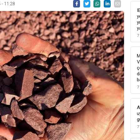
 - 11:28
I
y
y
y
7
M
V
ç
d
b
7
A
u
g
7