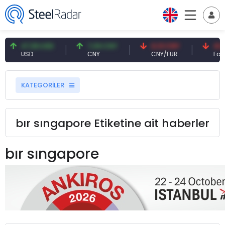
47,59 USD
7,09 CNY
0,13 CNY
41,5
USD
CNY
CNY/EUR
Faiz
KATEGORİLER
bır sıngapore Etiketine ait haberler
bır sıngapore