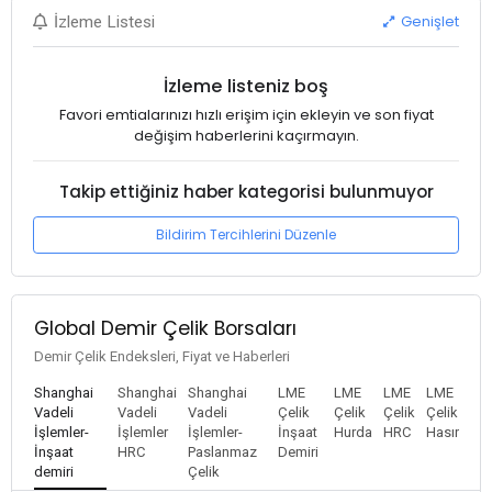
Genişlet
İzleme Listesi
İzleme listeniz boş
Favori emtialarınızı hızlı erişim için ekleyin ve son fiyat
değişim haberlerini kaçırmayın.
Takip ettiğiniz haber kategorisi bulunmuyor
Bildirim Tercihlerini Düzenle
Global Demir Çelik Borsaları
Demir Çelik Endeksleri, Fiyat ve Haberleri
Shanghai
Shanghai
Shanghai
LME
LME
LME
LME
Vadeli
Vadeli
Vadeli
Çelik
Çelik
Çelik
Çelik
İşlemler-
İşlemler
İşlemler-
İnşaat
Hurda
HRC
Hasır
İnşaat
HRC
Paslanmaz
Demiri
demiri
Çelik