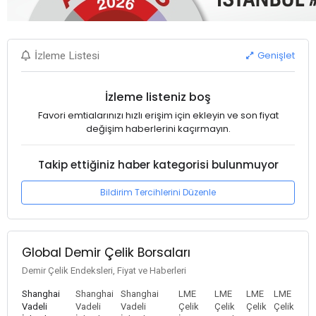
Genişlet
İzleme Listesi
İzleme listeniz boş
Favori emtialarınızı hızlı erişim için ekleyin ve son fiyat
değişim haberlerini kaçırmayın.
Takip ettiğiniz haber kategorisi bulunmuyor
Bildirim Tercihlerini Düzenle
Global Demir Çelik Borsaları
Demir Çelik Endeksleri, Fiyat ve Haberleri
Shanghai
Shanghai
Shanghai
LME
LME
LME
LME
Vadeli
Vadeli
Vadeli
Çelik
Çelik
Çelik
Çelik