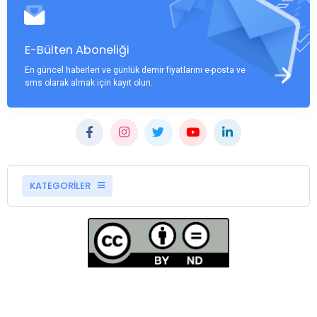
E-Bülten Aboneliği
En güncel haberleri ve günlük demir fiyatlarını e-posta ve
sms olarak almak için kayıt olun.
KATEGORİLER