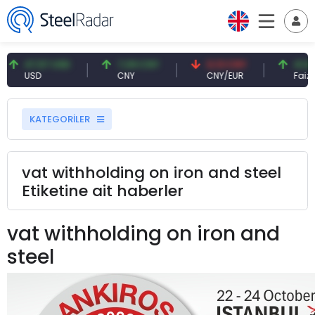
47,57 USD
7,09 CNY
0,13 CNY
41,54
USD
CNY
CNY/EUR
Faiz
KATEGORİLER
vat withholding on iron and steel
Etiketine ait haberler
vat withholding on iron and
steel