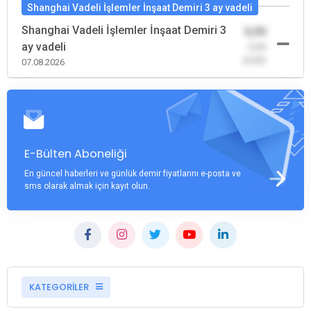
Shanghai Vadeli İşlemler İnşaat Demiri 3 ay vadeli
Shanghai Vadeli İşlemler İnşaat Demiri 3
0,00
ay vadeli
-0,00
(0,00)
07.08.2026
E-Bülten Aboneliği
En güncel haberleri ve günlük demir fiyatlarını e-posta ve
sms olarak almak için kayıt olun.
KATEGORİLER