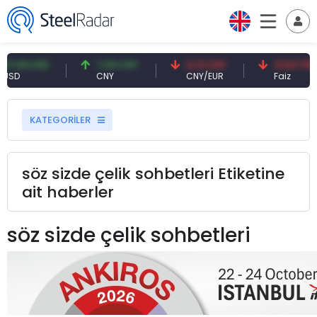
 USD
7,09 CNY
0,13 CNY
41,53 TRY
CNY
CNY/EUR
Faiz
KATEGORİLER
söz sizde çelik sohbetleri Etiketine
ait haberler
söz sizde çelik sohbetleri