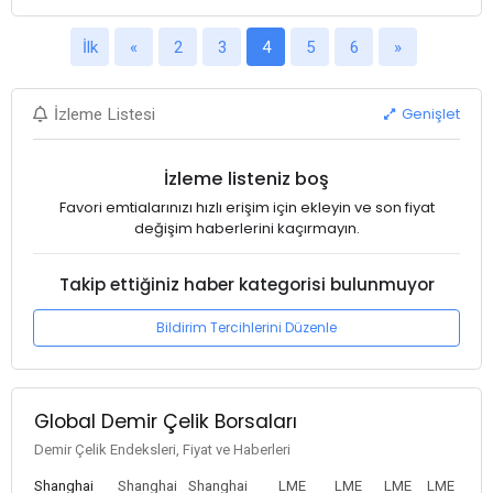
İlk
«
2
3
4
5
6
»
Genişlet
İzleme Listesi
İzleme listeniz boş
Favori emtialarınızı hızlı erişim için ekleyin ve son fiyat
değişim haberlerini kaçırmayın.
Takip ettiğiniz haber kategorisi bulunmuyor
Bildirim Tercihlerini Düzenle
Global Demir Çelik Borsaları
Demir Çelik Endeksleri, Fiyat ve Haberleri
Shanghai
Shanghai
Shanghai
LME
LME
LME
LME