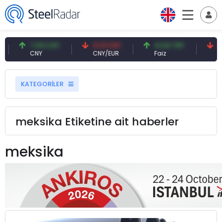
7,09 CNY
0,13 CNY
41,54 TRY
79,73 US
CNY
CNY/EUR
Faiz
Petrol(bre
KATEGORİLER
meksika Etiketine ait haberler
meksika