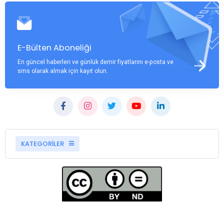
E-Bülten Aboneliği
En güncel haberleri ve günlük demir fiyatlarını e-posta ve
sms olarak almak için kayıt olun.
KATEGORİLER