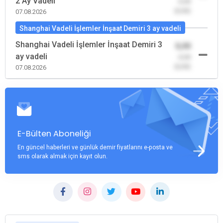
2 Ay Vadeli
-0,00
(0,00)
07.08.2026
Shanghai Vadeli İşlemler İnşaat Demiri 3 ay vadeli
Shanghai Vadeli İşlemler İnşaat Demiri 3
0,00
ay vadeli
-0,00
(0,00)
07.08.2026
E-Bülten Aboneliği
En güncel haberleri ve günlük demir fiyatlarını e-posta ve
sms olarak almak için kayıt olun.