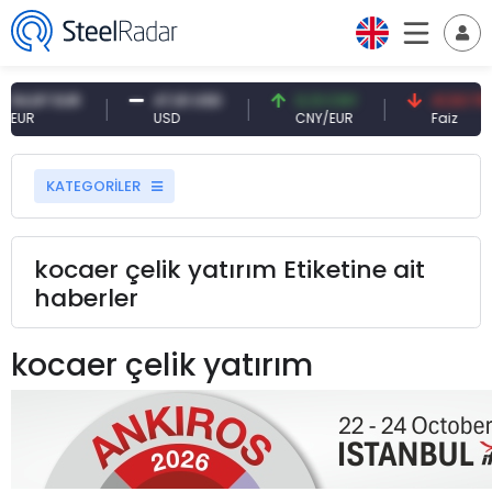
 EUR
47,61 USD
0,13 CNY
41,53 TRY
USD
CNY/EUR
Faiz
KATEGORİLER
kocaer çelik yatırım Etiketine ait
haberler
kocaer çelik yatırım