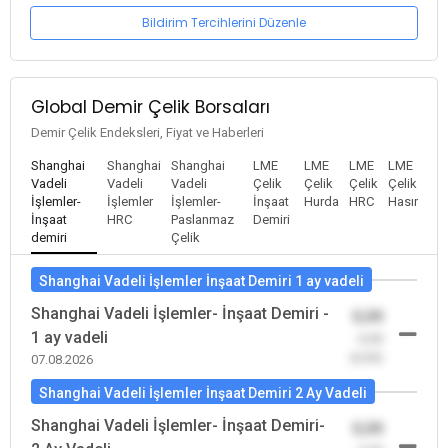
Bildirim Tercihlerini Düzenle
Global Demir Çelik Borsaları
Demir Çelik Endeksleri, Fiyat ve Haberleri
Shanghai
Shanghai
Shanghai
LME
LME
LME
LME
Vadeli
Vadeli
Vadeli
Çelik
Çelik
Çelik
Çelik
İşlemler-
İşlemler
İşlemler-
İnşaat
Hurda
HRC
Hasır
İnşaat
HRC
Paslanmaz
Demiri
demiri
Çelik
Shanghai Vadeli İşlemler İnşaat Demiri 1 ay vadeli
Shanghai Vadeli İşlemler- İnşaat Demiri -
0,00
1 ay vadeli
-0,00
(0,00)
07.08.2026
Shanghai Vadeli İşlemler İnşaat Demiri 2 Ay Vadeli
Shanghai Vadeli İşlemler- İnşaat Demiri-
0,00