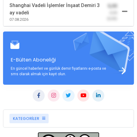
Shanghai Vadeli İşlemler İnşaat Demiri 3
0,00
ay vadeli
-0,00
(0,00)
07.08.2026
E-Bülten Aboneliği
En güncel haberleri ve günlük demir fiyatlarını e-posta ve
sms olarak almak için kayıt olun.
KATEGORİLER