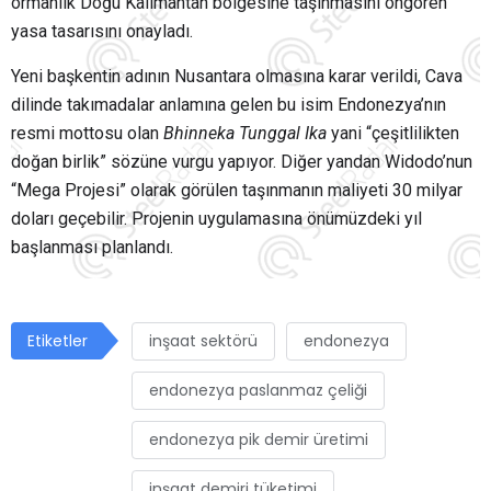
ormanlık Doğu Kalimantan bölgesine taşınmasını öngören
yasa tasarısını onayladı.
Yeni başkentin adının Nusantara olmasına karar verildi, Cava
dilinde takımadalar anlamına gelen bu isim Endonezya’nın
resmi mottosu olan
Bhinneka Tunggal Ika
yani “çeşitlilikten
doğan birlik” sözüne vurgu yapıyor. Diğer yandan
Widodo’nun
“Mega Projesi” olarak görülen taşınmanın maliyeti 30 milyar
doları geçebilir. Projenin uygulamasına önümüzdeki yıl
başlanması planlandı.
Etiketler
inşaat sektörü
endonezya
endonezya paslanmaz çeliği
endonezya pik demir üretimi
inşaat demiri tüketimi