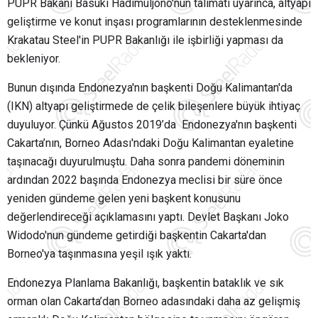
PUPR Bakanı Basuki Hadimuljono'nun talimatı uyarınca, altyapı
geliştirme ve konut inşası programlarının desteklenmesinde
Krakatau Steel'in PUPR Bakanlığı ile işbirliği yapması da
bekleniyor.
Bunun dışında Endonezya'nın başkenti Doğu Kalimantan'da
(IKN) altyapı geliştirmede de çelik bileşenlere büyük ihtiyaç
duyuluyor. Çünkü Ağustos 2019’da Endonezya'nın başkenti
Cakarta’nın, Borneo Adası'ndaki Doğu Kalimantan eyaletine
taşınacağı duyurulmuştu. Daha sonra pandemi döneminin
ardından 2022 başında Endonezya meclisi bir süre önce
yeniden gündeme gelen yeni başkent konusunu
değerlendireceği açıklamasını yaptı. Devlet Başkanı Joko
Widodo'nun gündeme getirdiği başkentin Cakarta'dan
Borneo'ya taşınmasına yeşil ışık yaktı.
Endonezya Planlama Bakanlığı, başkentin bataklık ve sık
orman olan Cakarta’dan Borneo adasındaki daha az gelişmiş