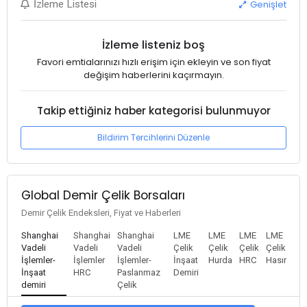
Genişlet
İzleme Listesi
İzleme listeniz boş
Favori emtialarınızı hızlı erişim için ekleyin ve son fiyat
değişim haberlerini kaçırmayın.
Takip ettiğiniz haber kategorisi bulunmuyor
Bildirim Tercihlerini Düzenle
Global Demir Çelik Borsaları
Demir Çelik Endeksleri, Fiyat ve Haberleri
Shanghai
Shanghai
Shanghai
LME
LME
LME
LME
Vadeli
Vadeli
Vadeli
Çelik
Çelik
Çelik
Çelik
İşlemler-
İşlemler
İşlemler-
İnşaat
Hurda
HRC
Hasır
İnşaat
HRC
Paslanmaz
Demiri
demiri
Çelik