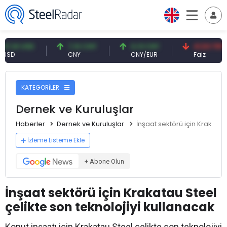
61 USD
7,10 CNY
0,13 CNY
41,53 TRY
CNY
CNY/EUR
Faiz
KATEGORİLER
Dernek ve Kuruluşlar
Haberler
Dernek ve Kuruluşlar
İnşaat sektörü için Krakatau
İzleme Listeme Ekle
+ Abone Olun
İnşaat sektörü için Krakatau Steel
çelikte son teknolojiyi kullanacak
Konut inşaatı için Krakatau Steel çelikte son teknolojiyi