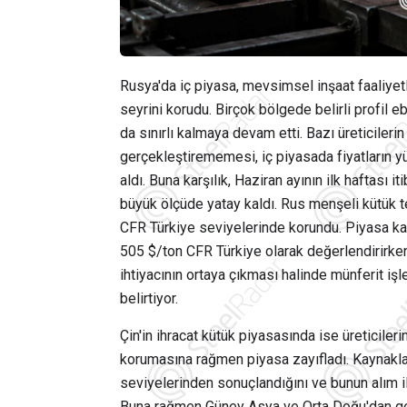
Rusya'da iç piyasa, mevsimsel inşaat faaliyetl
seyrini korudu. Birçok bölgede belirli profil eb
da sınırlı kalmaya devam etti. Bazı üreticiler
gerçekleştirememesi, iç piyasada fiyatların y
aldı. Buna karşılık, Haziran ayının ilk haftası 
büyük ölçüde yatay kaldı. Rus menşeli kütük t
CFR Türkiye seviyelerinde korundu. Piyasa kayn
505 $/ton CFR Türkiye olarak değerlendirirken, 
ihtiyacının ortaya çıkması halinde münferit i
belirtiyor.
Çin'in ihracat kütük piyasasında ise üreticiler
korumasına rağmen piyasa zayıfladı. Kaynakla
seviyelerinden sonuçlandığını ve bunun alım il
Buna rağmen Güney Asya ve Orta Doğu'dan gele