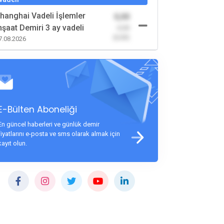
hanghai Vadeli İşlemler
0,00
nşaat Demiri 3 ay vadeli
-0,00
(0,00)
7.08.2026
E-Bülten Aboneliği
En güncel haberleri ve günlük demir
fiyatlarını e-posta ve sms olarak almak için
kayıt olun.