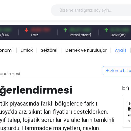
41,53 TRY
83,27 USD
6,74 USD
Faiz
Petrol(brent)
Bakır(lb)
konomi
Emlak
Sektörel
Dernek ve Kuruluşlar
Analiz
İzleme List
lendirmesi
eğerlendirmesi
En
tük piyasasında farklı bölgelerde farklı
T
i
ya'da arz sıkıntıları fiyatları desteklerken,
a
f talep, lojistik sorunlar ve alıcıların temkinli
7
oluşturdu. Hammadde maliyetleri, navlun