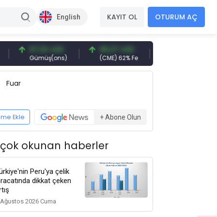
KAYIT OL
OTURUM AÇ
English
97,32 USD
96,27 USD
377,25 USD
Gümüş(ons)
(CME) 62% Fe
Gemi Söküm
Fuar
eme Ekle
+ Abone Olun
 çok okunan haberler
ürkiye'nin Peru'ya çelik
hracatında dikkat çeken
rtış
 Ağustos 2026 Cuma