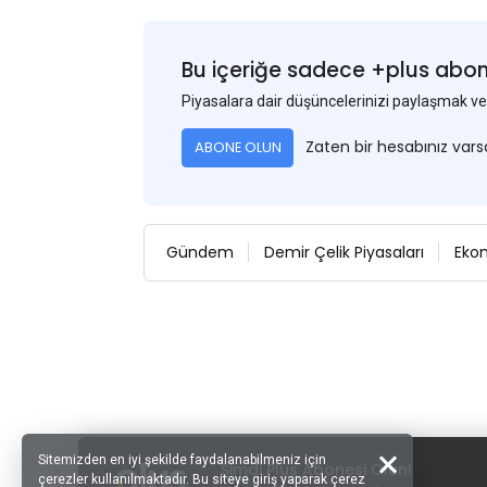
Bu içeriğe sadece +plus abonel
Piyasalara dair düşüncelerinizi paylaşmak
Zaten bir hesabınız var
ABONE OLUN
Gündem
Demir Çelik Piyasaları
Eko
Sitemizden en iyi şekilde faydalanabilmeniz için
Şimdi Plus Abonesi Olun!
çerezler kullanılmaktadır. Bu siteye giriş yaparak çerez