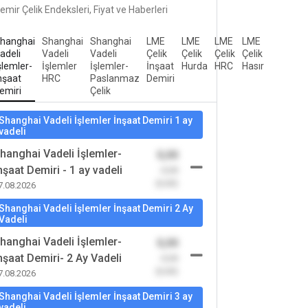
emir Çelik Endeksleri, Fiyat ve Haberleri
hanghai
Shanghai
Shanghai
LME
LME
LME
LME
adeli
Vadeli
Vadeli
Çelik
Çelik
Çelik
Çelik
şlemler-
İşlemler
İşlemler-
İnşaat
Hurda
HRC
Hasır
nşaat
HRC
Paslanmaz
Demiri
emiri
Çelik
Shanghai Vadeli İşlemler İnşaat Demiri 1 ay
vadeli
hanghai Vadeli İşlemler-
0,00
nşaat Demiri - 1 ay vadeli
-0,00
(0,00)
7.08.2026
Shanghai Vadeli İşlemler İnşaat Demiri 2 Ay
Vadeli
hanghai Vadeli İşlemler-
0,00
nşaat Demiri- 2 Ay Vadeli
-0,00
(0,00)
7.08.2026
Shanghai Vadeli İşlemler İnşaat Demiri 3 ay
vadeli