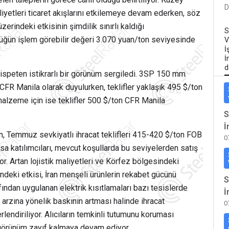
D
iyetleri ticaret akışlarını etkilemeye devam ederken, söz
zerindeki etkisinin şimdilik sınırlı kaldığı
S
tüğün işlem görebilir değeri 3.070 yuan/ton seviyesinde
V
İ
İ
d
ispeten istikrarlı bir görünüm sergiledi. 3SP 150 mm
 CFR Manila olarak duyulurken, teklifler yaklaşık 495 $/ton
alzeme için ise teklifler 500 $/ton CFR Manila
S
İ
n, Temmuz sevkiyatlı ihracat teklifleri 415-420 $/ton FOB
0
a katılımcıları, mevcut koşullarda bu seviyelerden satış
or. Artan lojistik maliyetleri ve Körfez bölgesindeki
indeki etkisi, İran menşeli ürünlerin rekabet gücünü
S
fından uygulanan elektrik kısıtlamaları bazı tesislerde
İ
 arzına yönelik baskının artması halinde ihracat
0
endiriliyor. Alıcıların temkinli tutumunu koruması
 görünüm zayıf kalmaya devam ediyor.