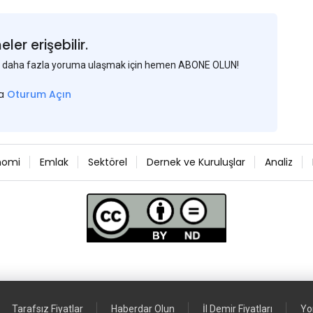
er erişebilir.
 ve daha fazla yoruma ulaşmak için hemen ABONE OLUN!
sa
Oturum Açın
nomi
Emlak
Sektörel
Dernek ve Kuruluşlar
Analiz
Tarafsız Fiyatlar
Haberdar Olun
İl Demir Fiyatları
Yo