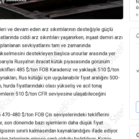
t
ö
6
eri ve devam eden arz sıkıntılarının desteğiyle güçlü
atlarında ciddi arz sıkıntıları yaşanırken, inşaat demiri arzı
in planlanan sevkiyatlarını tam ve zamanında
ükselmesini destekleyen başlıca unsurlar arasında yer
itibarıyla Rusya'nın ihracat kütük piyasasında görünüm
eklifleri 485 $/ton FOB Karadeniz ve yaklaşık 510 $/ton
v
akları, Rus kütüğü için uygulanabilir fiyat aralığını 500-
hurda fiyatlarındaki olası yükseliş ve acil tonaj
şlemlerin 510 $/ton CFR seviyesine ulaşabileceğini
in 470-480 $/ton FOB Çin seviyelerindeki tekliflerini
r, son dönemde bazı işlemlerin daha düşük fiyat
gisinin sınırlı kalmasından kaynaklandığını ifade ediyor.
n taleplerin görece canlı olduğu belirtiliyor. Kuzey