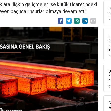
ıklara ilişkin gelişmeler ise kütük ticaretindeki
G
leyen başlıca unsurlar olmaya devam etti.
a
7
L
ç
b
e
7
U
p
0
7
Ç
A