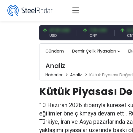
,87 EUR
47,61 USD
7,10 CNY
0,13 CNY
R
USD
CNY
CNY/EUR
Gündem
Demir Çelik Piyasaları
E
Analiz
Haberler
Analiz
Kütük Piyasası Değer
Kütük Piyasası D
10 Haziran 2026 itibarıyla küresel kü
eğilimler öne çıkmaya devam etti. Rus
Türkiye, İran ve Asya pazarlarında zayı
yaklaşımı piyasalar üzerinde baskı 