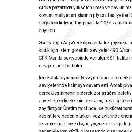
Afrika pazarında yükselen liman ve navlun mal
konusu maliyet artışlarının piyasa faaliyetleri ü
değerlendiriliyor. Tangshan'da Q235 kalite kü
duyuldu.
Güneydoğu Asya'da Filipinler kütük piyasası n
kütük için işlem görebilir seviyeler 490 $/ton
CFR Manila seviyesinde yer aldı. 5SP kalite m
seviyesinde bildirildi.
İran kütük piyasasında zayıf görünüm sürerke
seviyelerinde kalmaya devam etti. Ancak piyas
gerçekleştirmenin giderek zorlaştığını belirtiy
güvenlik endişelerinin deniz taşımacılığı üzer
zayıflatıyor. Üretim tarafında ise hükümet tara
kesintilere neden olurken, yaz aylarında enerji
hacimlerinde ilave düşüş yaşanabileceği değerl
nedeniyle İran kütük piyasasında kısa vadeli