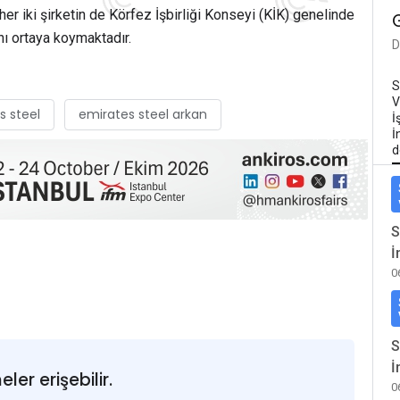
r iki şirketin de Körfez İşbirliği Konseyi (KİK) genelinde
ı ortaya koymaktadır.
D
S
V
s steel
emirates steel arkan
İ
İ
d
S
İ
0
S
İ
er erişebilir.
0