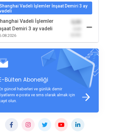
Shanghai Vadeli İşlemler İnşaat Demiri 3 ay
vadeli
hanghai Vadeli İşlemler
0,00
nşaat Demiri 3 ay vadeli
-0,00
(0,00)
6.08.2026
E-Bülten Aboneliği
En güncel haberleri ve günlük demir
fiyatlarını e-posta ve sms olarak almak için
kayıt olun.