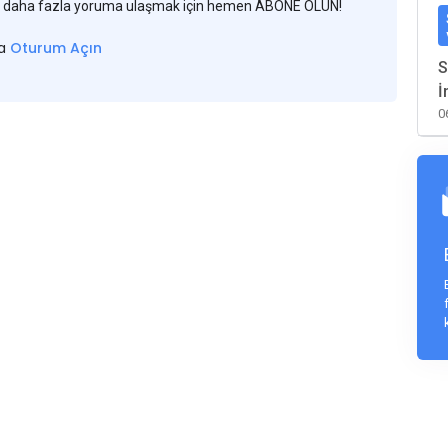
 ve daha fazla yoruma ulaşmak için hemen ABONE OLUN!
sa
Oturum Açın
S
İ
0