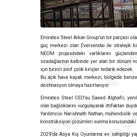
Emirates Steel Arkan Group'un bir parçası ola
güç merkezi olan Eversendai ile stratejik bir 
NEOM projesindeki varlıklarını güçlendi
sıradağlarının kalbinde yer alan bir dönüm 
için birinci sınıf çelik kirişler tedarik edecek.
Bu açık hava kayak merkezi, bölgede benzer
destinasyon olmaya hazırlanıyor.
Emirates Steel CEO'su Saeed Alghafri, yenilik
olan bağlılıklarını vurgulayarak ittifaktan du
Yardımcısı Narishnath Nathan, mühendislik ve i
konstrüksiyon çözümleri sunma konusundaki kol
2029'da Asya Kış Oyunlarına ev sahipliği y