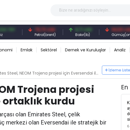
RY
79,73 USD
6,71 USD
94,50 USD
Petrol(brent)
Bakır(lb)
Gümüş(ons)
konomi
Emlak
Sektörel
Dernek ve Kuruluşlar
Analiz
İzleme List
s Steel, NEOM Trojena projesi için Eversendai ile ortaklık kurdu
EOM Trojena projesi
En
e ortaklık kurdu
K
a
rçası olan Emirates Steel, çelik
d
s
ç merkezi olan Eversendai ile stratejik bir
6