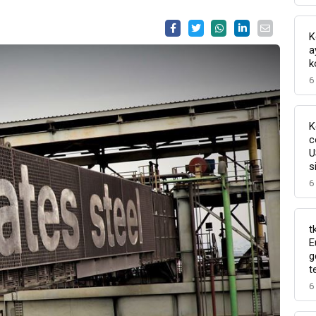
K
a
k
6
K
c
U
s
6
t
E
g
t
6