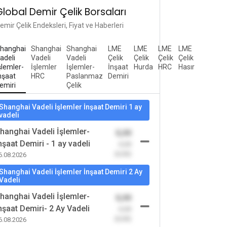
Global Demir Çelik Borsaları
emir Çelik Endeksleri, Fiyat ve Haberleri
hanghai
Shanghai
Shanghai
LME
LME
LME
LME
adeli
Vadeli
Vadeli
Çelik
Çelik
Çelik
Çelik
şlemler-
İşlemler
İşlemler-
İnşaat
Hurda
HRC
Hasır
nşaat
HRC
Paslanmaz
Demiri
emiri
Çelik
Shanghai Vadeli İşlemler İnşaat Demiri 1 ay
vadeli
hanghai Vadeli İşlemler-
0,00
nşaat Demiri - 1 ay vadeli
-0,00
(0,00)
6.08.2026
Shanghai Vadeli İşlemler İnşaat Demiri 2 Ay
Vadeli
hanghai Vadeli İşlemler-
0,00
nşaat Demiri- 2 Ay Vadeli
-0,00
(0,00)
6.08.2026