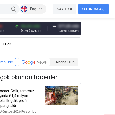
KAYIT OL
OTURUM AÇ
English
94,44 USD
377,25 USD
6.089,00 TRY
(CME) 62% Fe
Gemi Söküm
Altın(gr)
Fuar
eme Ekle
+ Abone Olun
 çok okunan haberler
ocaer Çelik, temmuz
yında 61,4 milyon
olarlık çelik profil
iparişi aldı
 Ağustos 2026 Perşembe