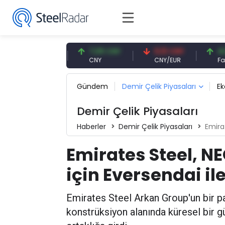
47,57 USD
7,09 CNY
0,13 CNY
41,54 T
USD
CNY
CNY/EUR
Faiz
Gündem
Demir Çelik Piyasaları
E
Demir Çelik Piyasaları
Haberler
Demir Çelik Piyasaları
Emirate
Emirates Steel, N
için Eversendai il
Emirates Steel Arkan Group'un bir pa
konstrüksiyon alanında küresel bir gü