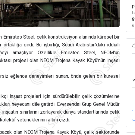
P
t
g
6
n Emirates Steel, çelik konstrüksiyon alanında küresel bir
ortaklığa girdi. Bu işbirliği, Suudi Arabistan'daki iddialı
rmeyi amaçlıyor. Özellikle Emirates Steel, NEOM'un
noktası projesi olan NEOM Trojena Kayak Köyü'nün inşası
siz eğlence deneyimleri sunan, önde gelen bir küresel
v
çi inşaat projeleri için sürdürülebilir çelik çözümlerine
ydukları heyecanı dile getirdi. Eversendai Grup Genel Müdür
nşaatın sınırlarını zorlayarak dünya standartlarında çelik
ektif yeteneklerinin altını çizdi.
apacak olan NEOM Trojena Kayak Köyü, çelik sektöründe