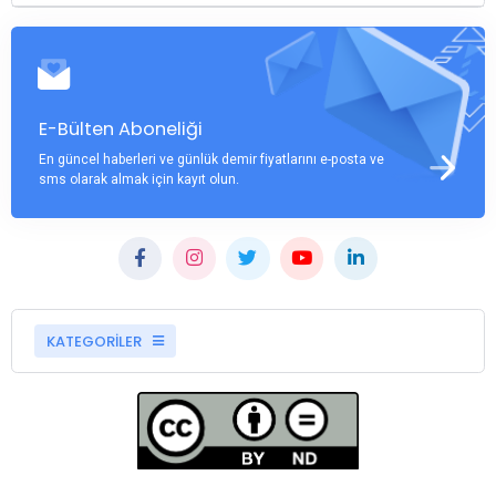
E-Bülten Aboneliği
En güncel haberleri ve günlük demir fiyatlarını e-posta ve
sms olarak almak için kayıt olun.
KATEGORİLER