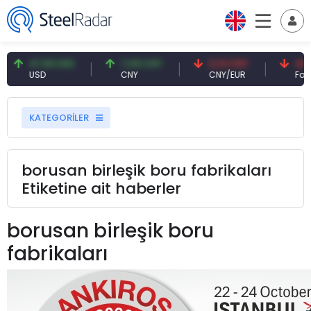
47,59 USD
7,09 CNY
0,13 CNY
41,53 T
USD
CNY
CNY/EUR
Faiz
KATEGORİLER
borusan birleşik boru fabrikaları
Etiketine ait haberler
borusan birleşik boru
fabrikaları