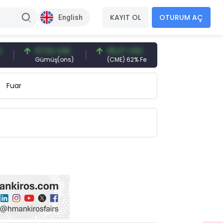
KAYIT OL
OTURUM AÇ
English
97,32 USD
96,27 USD
377,25 USD
Gümüş(ons)
(CME) 62% Fe
Gemi Söküm
Fuar