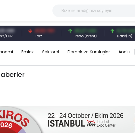
 CNY
41,53 TRY
83,27 USD
6,74 USD
EUR
Faiz
Petrol(brent)
Bakır(lb)
konomi
Emlak
Sektörel
Dernek ve Kuruluşlar
Analiz
haberler