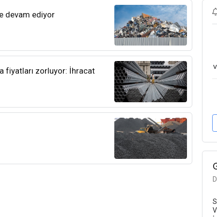
ye devam ediyor
v
 fiyatları zorluyor: İhracat
D
S
V