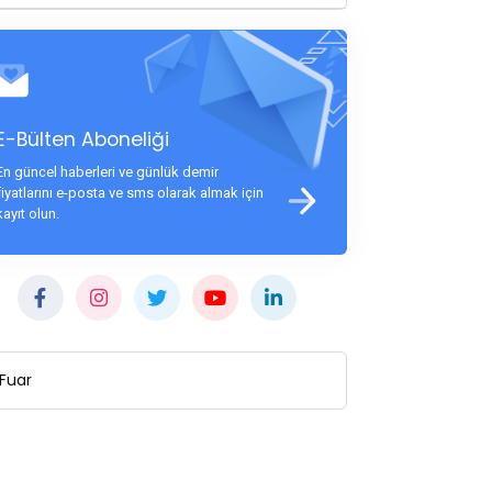
E-Bülten Aboneliği
En güncel haberleri ve günlük demir
fiyatlarını e-posta ve sms olarak almak için
kayıt olun.
Fuar