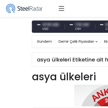
54,87 EUR
47,61 USD
7,10 CNY
0,13
EUR
USD
CNY
CNY/
Gündem
Demir Çelik Piyasaları
E
asya ülkeleri Etiketine ait 
asya ülkeleri