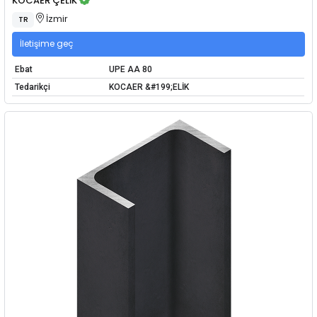
KOCAER ÇELİK
İzmir
TR
İletişime geç
Ebat
UPE AA 80
Tedarikçi
KOCAER &#199;ELİK