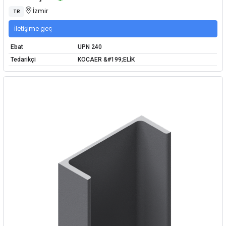
İzmir
TR
İletişime geç
Ebat
UPN 240
Tedarikçi
KOCAER &#199;ELİK