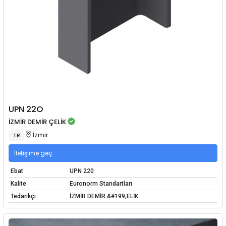
UPN 22O
İZMİR DEMİR ÇELİK
İzmir
TR
İletişime geç
Ebat
UPN 220
Kalite
Euronorm Standartları
Tedarikçi
İZMİR DEMİR &#199;ELİK