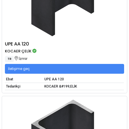
UPE AA 120
KOCAER ÇELİK
İzmir
TR
İletişime geç
Ebat
UPE AA 120
Tedarikçi
KOCAER &#199;ELİK