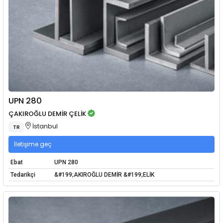
UPN 280
ÇAKIROĞLU DEMİR ÇELİK
İstanbul
TR
İletişime geç
Ebat
UPN 280
Tedarikçi
&#199;AKIROĞLU DEMİR &#199;ELİK