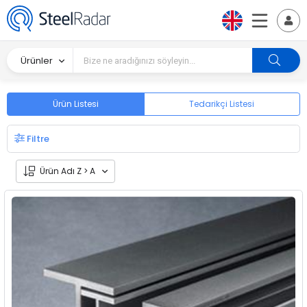
Ürünler
Ürün Listesi
Tedarikçi Listesi
Filtre
Ürün Adı Z > A