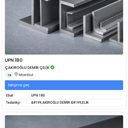
UPN 180
ÇAKIROĞLU DEMİR ÇELİK
İstanbul
TR
İletişime geç
Ebat
UPN 180
Tedarikçi
&#199;AKIROĞLU DEMİR &#199;ELİK