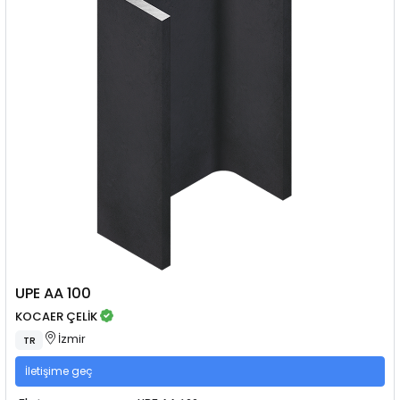
UPE AA 100
KOCAER ÇELİK
İzmir
TR
İletişime geç