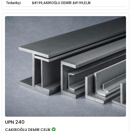
Tedarikçi
&#199;AKIROĞLU DEMİR &#199;ELİK
UPN 240
ÇAKIROĞLU DEMİR ÇELİK