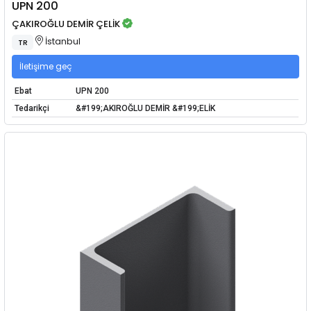
UPN 200
ÇAKIROĞLU DEMİR ÇELİK
İstanbul
TR
İletişime geç
Ebat
UPN 200
Tedarikçi
&#199;AKIROĞLU DEMİR &#199;ELİK