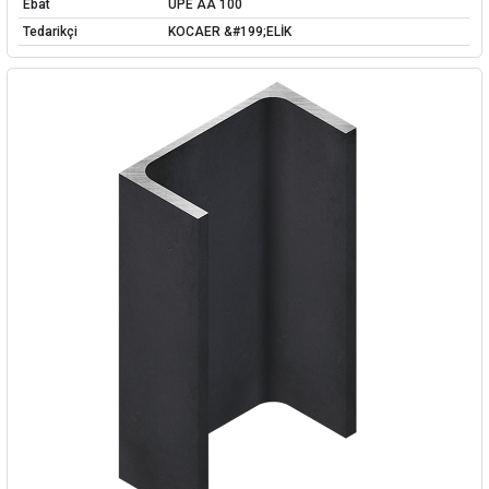
Ebat
UPE AA 100
Tedarikçi
KOCAER &#199;ELİK