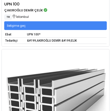
UPN 100
ÇAKIROĞLU DEMİR ÇELİK
İstanbul
TR
İletişime geç
Ebat
UPN 100*
Tedarikçi
&#199;AKIROĞLU DEMİR &#199;ELİK