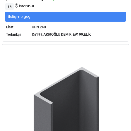
İstanbul
TR
İletişime geç
Ebat
UPN 240
Tedarikçi
&#199;AKIROĞLU DEMİR &#199;ELİK