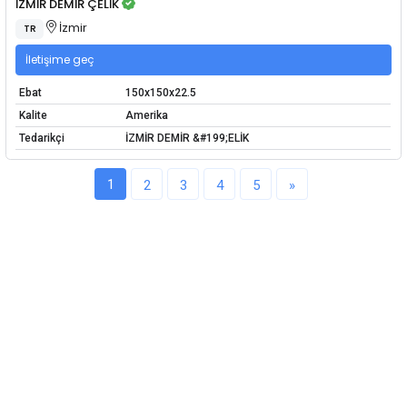
İZMİR DEMİR ÇELİK
İzmir
TR
İletişime geç
Ebat
150x150x22.5
Kalite
Amerika
Tedarikçi
İZMİR DEMİR &#199;ELİK
1
2
3
4
5
»