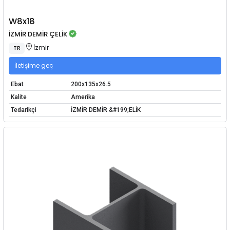
W8x18
İZMİR DEMİR ÇELİK
İzmir
TR
İletişime geç
Ebat
200x135x26.5
Kalite
Amerika
Tedarikçi
İZMİR DEMİR &#199;ELİK