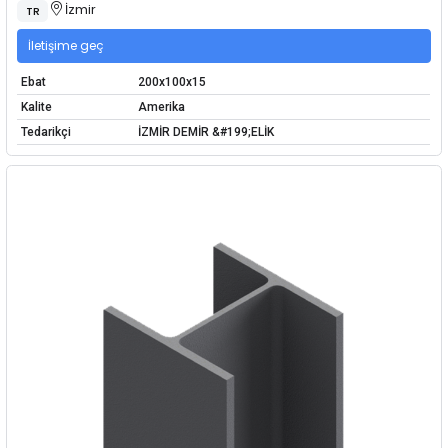
İzmir
TR
İletişime geç
Ebat
200x100x15
Kalite
Amerika
Tedarikçi
İZMİR DEMİR &#199;ELİK