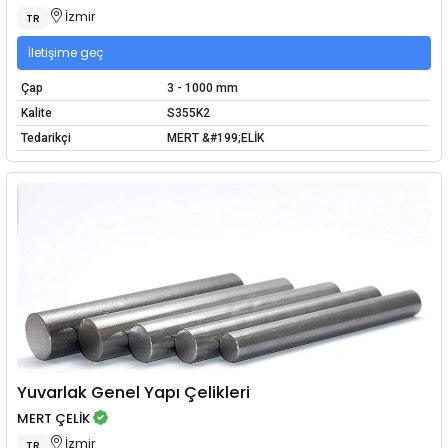
İzmir
TR
İletişime geç
Çap
3 - 1000 mm
Kalite
S355K2
Tedarikçi
MERT &#199;ELİK
Yuvarlak Genel Yapı Çelikleri
MERT ÇELİK
İzmir
TR