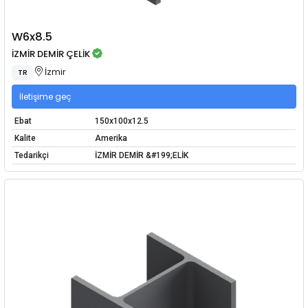
W6x8.5
İZMİR DEMİR ÇELİK
İzmir
TR
İletişime geç
Ebat
150x100x12.5
Kalite
Amerika
Tedarikçi
İZMİR DEMİR &#199;ELİK