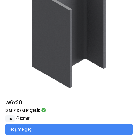
W6x20
İZMİR DEMİR ÇELİK
İzmir
TR
İletişime geç