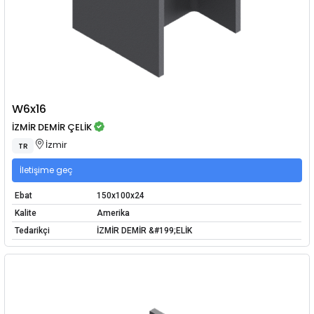
W6x16
İZMİR DEMİR ÇELİK
İzmir
TR
İletişime geç
Ebat
150x100x24
Kalite
Amerika
Tedarikçi
İZMİR DEMİR &#199;ELİK