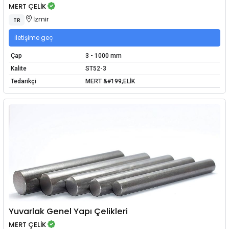
MERT ÇELİK
İzmir
TR
İletişime geç
Çap
3 - 1000 mm
Kalite
ST52-3
Tedarikçi
MERT &#199;ELİK
Yuvarlak Genel Yapı Çelikleri
MERT ÇELİK