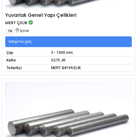
Yuvarlak Genel Yapı Çelikleri
MERT ÇELİK
İzmir
TR
İletişime geç
Çap
3 - 1000 mm
Kalite
S275 JR
Tedarikçi
MERT &#199;ELİK