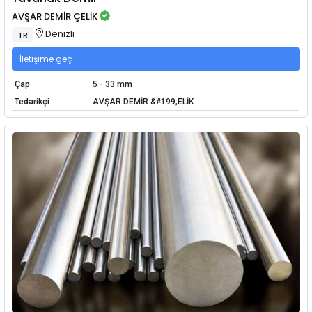
AVŞAR DEMİR ÇELİK
Denizli
TR
İletişime geç
Çap
5 - 33 mm
Tedarikçi
AVŞAR DEMİR &#199;ELİK