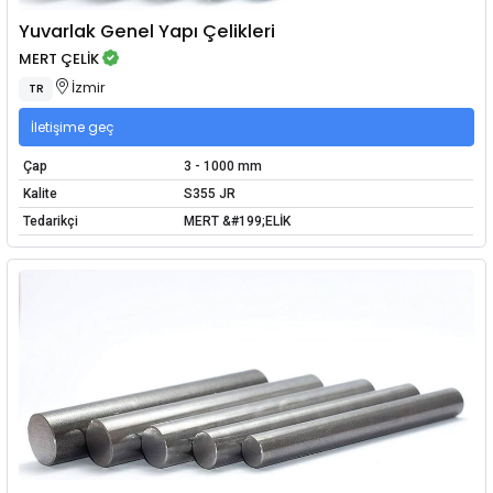
Yuvarlak Genel Yapı Çelikleri
MERT ÇELİK
İzmir
TR
İletişime geç
Çap
3 - 1000 mm
Kalite
S355 JR
Tedarikçi
MERT &#199;ELİK