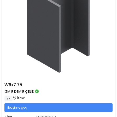
W6x7.75
İZMİR DEMİR ÇELİK
İzmir
TR
İletişime geç
Ebat
150x100x11.5