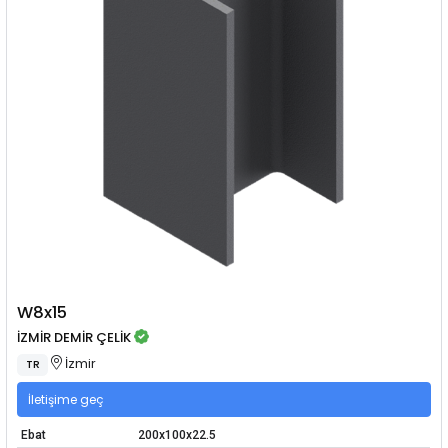
W8x15
İZMİR DEMİR ÇELİK
İzmir
TR
İletişime geç
Ebat
200x100x22.5