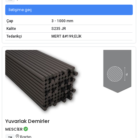
İletişime geç
Çap
3 - 1000 mm
Kalite
S235 JR
Tedarikçi
MERT &#199;ELİK
Yuvarlak Demirler
MESCİER
Bartın
TR