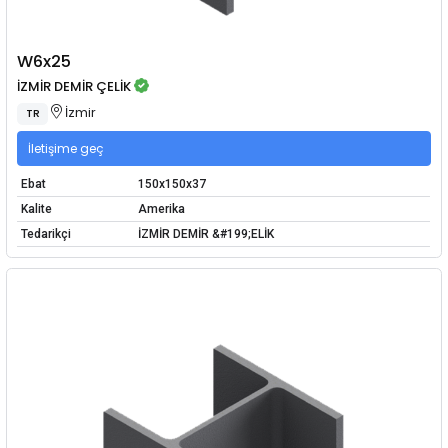
W6x25
İZMİR DEMİR ÇELİK
İzmir
TR
İletişime geç
Ebat
150x150x37
Kalite
Amerika
Tedarikçi
İZMİR DEMİR &#199;ELİK