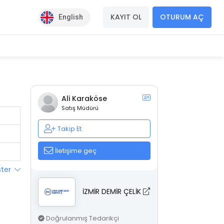
KAYIT OL
OTURUM AÇ
English
Ali Karaköse
Satış Müdürü
Takip Et
İletişime geç
ster
İZMİR DEMİR ÇELİK
Doğrulanmış Tedarikçi