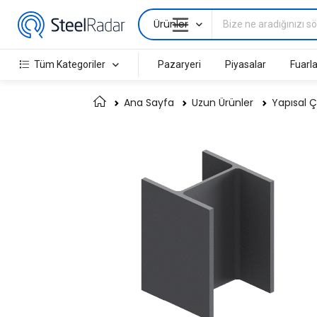
Ürünler
Tüm Kategoriler
Pazaryeri
Piyasalar
Fuarla
Ana Sayfa
Uzun Ürünler
Yapısal Ç