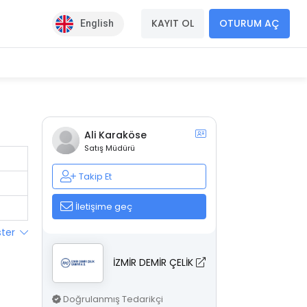
KAYIT OL
OTURUM AÇ
English
Ali Karaköse
Satış Müdürü
Takip Et
İletişime geç
ster
İZMİR DEMİR ÇELİK
Doğrulanmış Tedarikçi