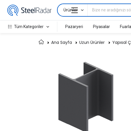
Ürünler
Tüm Kategoriler
Pazaryeri
Piyasalar
Fuarla
Ana Sayfa
Uzun Ürünler
Yapısal Ç