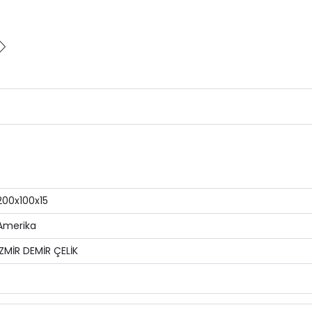
200x100x15
Amerika
İZMİR DEMİR ÇELİK