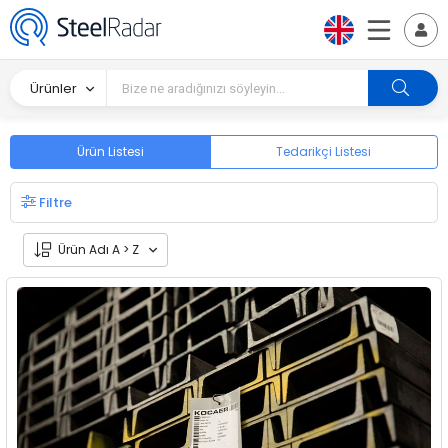
Ürünler
Ürün Listesi
Tedarikçi Listesi
Filtre
Ürün Adı A > Z