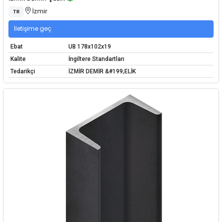
İzmir
TR
İletişime geç
Ebat
UB 178x102x19
Kalite
İngiltere Standartları
Tedarikçi
İZMİR DEMİR &#199;ELİK