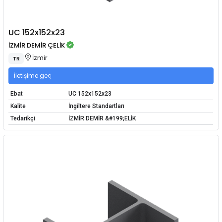
UC 152x152x23
İZMİR DEMİR ÇELİK
İzmir
TR
İletişime geç
Ebat
UC 152x152x23
Kalite
İngiltere Standartları
Tedarikçi
İZMİR DEMİR &#199;ELİK