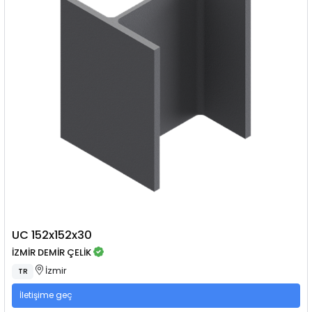
UC 152x152x30
İZMİR DEMİR ÇELİK
İzmir
TR
İletişime geç