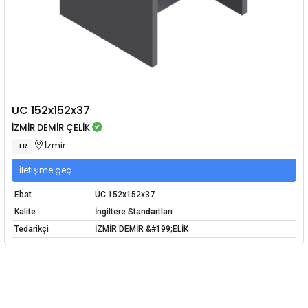
UC 152x152x37
İZMİR DEMİR ÇELİK
İzmir
TR
İletişime geç
Ebat
UC 152x152x37
Kalite
İngiltere Standartları
Tedarikçi
İZMİR DEMİR &#199;ELİK