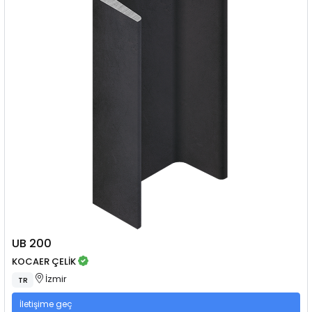
UB 200
KOCAER ÇELİK
İzmir
TR
İletişime geç