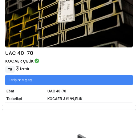
UAC 40-70
KOCAER ÇELİK
İzmir
TR
İletişime geç
Ebat
UAC 40-70
Tedarikçi
KOCAER &#199;ELİK