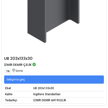
UB 203x133x30
İZMİR DEMİR ÇELİK
İzmir
TR
İletişime geç
Ebat
UB 203x133x30
Kalite
İngiltere Standartları
Tedarikçi
İZMİR DEMİR &#199;ELİK