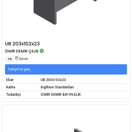
UB 203x102x23
İZMİR DEMİR ÇELİK
İzmir
TR
İletişime geç
Ebat
UB 203x102x23
Kalite
İngiltere Standartları
Tedarikçi
İZMİR DEMİR &#199;ELİK