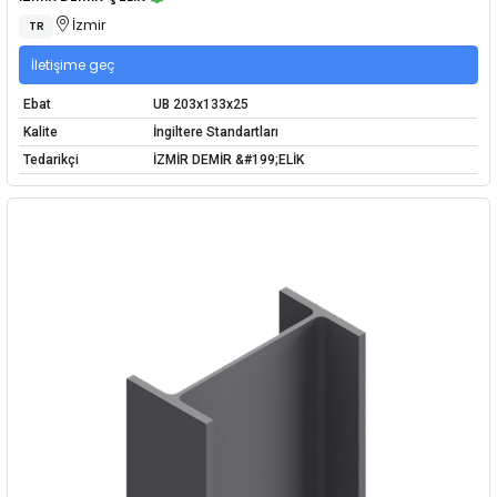
İzmir
TR
İletişime geç
Ebat
UB 203x133x25
Kalite
İngiltere Standartları
Tedarikçi
İZMİR DEMİR &#199;ELİK