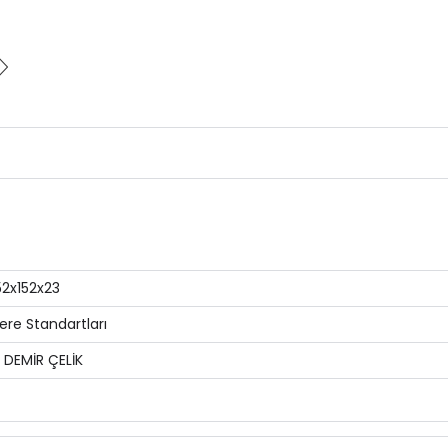
52x152x23
tere Standartları
R DEMİR ÇELİK