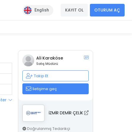
KAYIT OL
OTURUM AÇ
English
Ali Karaköse
Satış Müdürü
Takip Et
İletişime geç
ster
İZMİR DEMİR ÇELİK
Doğrulanmış Tedarikçi