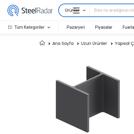
Ürünler
Tüm Kategoriler
Pazaryeri
Piyasalar
Fuarla
Ana Sayfa
Uzun Ürünler
Yapısal Ç