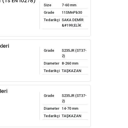
i (TS EN 10278)
Size
7-60 mm
Grade
11SMnPb30
Tedarikçi
SAKA DEMİR
&#199;ELİK
leri
Grade
S235JR (ST37-
2)
Diameter
8-260 mm
Tedarikçi
TAŞKAZAN
leri
Grade
S235JR (ST37-
2)
Diameter
14-70 mm
Tedarikçi
TAŞKAZAN