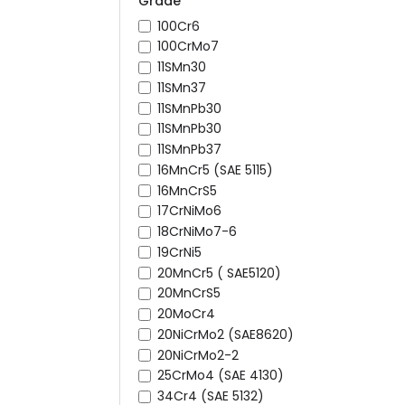
Grade
100Cr6
100CrMo7
11SMn30
11SMn37
11SMnPb30
11SMnPb30
11SMnPb37
16MnCr5 (SAE 5115)
16MnCrS5
17CrNiMo6
18CrNiMo7-6
19CrNi5
20MnCr5 ( SAE5120)
20MnCrS5
20MoCr4
20NiCrMo2 (SAE8620)
20NiCrMo2-2
25CrMo4 (SAE 4130)
34Cr4 (SAE 5132)