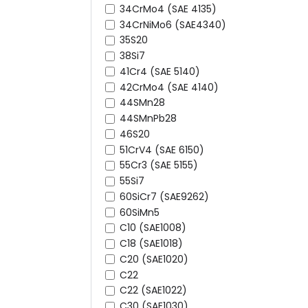
34CrMo4 (SAE 4135)
34CrNiMo6 (SAE4340)
35S20
38Si7
41Cr4 (SAE 5140)
42CrMo4 (SAE 4140)
44SMn28
44SMnPb28
46S20
51CrV4 (SAE 6150)
55Cr3 (SAE 5155)
55Si7
60SiCr7 (SAE9262)
60SiMn5
C10 (SAE1008)
C18 (SAE1018)
C20 (SAE1020)
C22
C22 (SAE1022)
C30 (SAE1030)