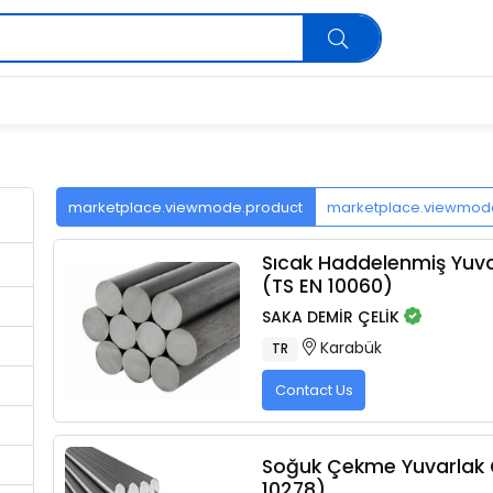
marketplace.viewmode.product
marketplace.viewmo
Sıcak Haddelenmiş Yuv
(TS EN 10060)
SAKA DEMİR ÇELİK
Karabük
TR
Contact Us
Soğuk Çekme Yuvarlak 
10278)