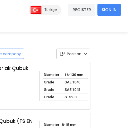
REGISTER
SIGN IN
Türkçe
de.company
Position
arlak Çubuk
Diameter
16-130 mm
Grade
SAE 1040
Grade
SAE 1045
Grade
ST52-3
Çubuk (TS EN
Diameter
8-15 mm