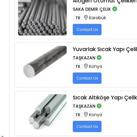
Altıgen Otomat Çelikler
SAKA DEMİR ÇELİK
Karabük
TR
Contact Us
Yuvarlak Sıcak Yapı Çelik
TAŞKAZAN
Konya
TR
Contact Us
Sıcak Altıköşe Yapı Çelik
TAŞKAZAN
Konya
TR
Contact Us