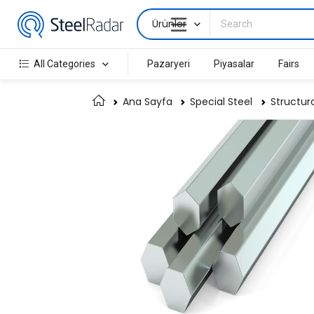
Ürünler
All Categories
Pazaryeri
Piyasalar
Fairs
Ana Sayfa
Special Steel
Structura