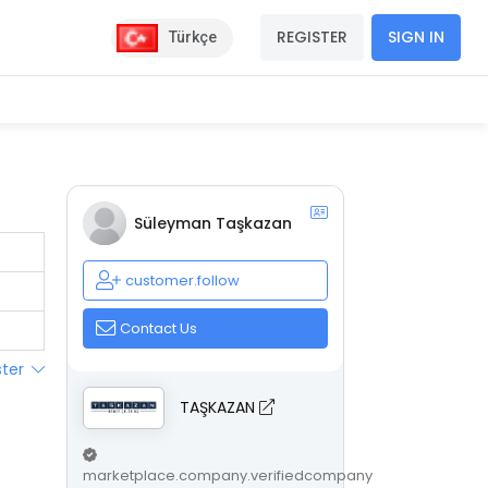
REGISTER
SIGN IN
Türkçe
Süleyman Taşkazan
customer.follow
Contact Us
ster
TAŞKAZAN
marketplace.company.verifiedcompany