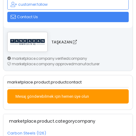
customer.follow
Contact Us
TAŞKAZAN
marketplace.company.verifiedcompany
marketplace.company.approvedmanufacturer
marketplace.product.productcontact
Mesaj gönderebilmek için hemen üye olun
marketplace.product.categorycompany
Carbon Steels (126)