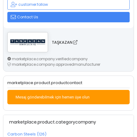
customer.follow
Contact Us
TAŞKAZAN
marketplace.company.verifiedcompany
marketplace.company.approvedmanufacturer
marketplace.product.productcontact
Mesaj gönderebilmek için hemen üye olun
marketplace.product.categorycompany
Carbon Steels (126)