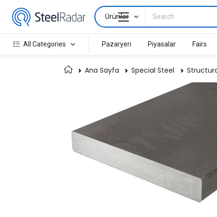
Ürünler
All Categories
Pazaryeri
Piyasalar
Fairs
Ana Sayfa
Special Steel
Structura