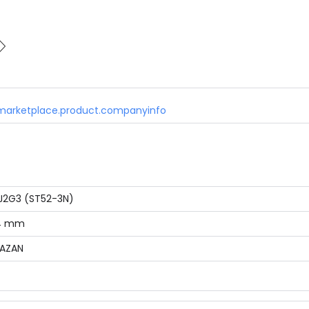
marketplace.product.companyinfo
J2G3 (ST52-3N)
14 mm
AZAN