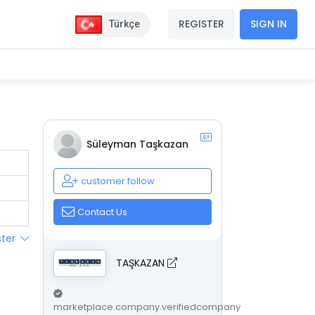
REGISTER
SIGN IN
Türkçe
Süleyman Taşkazan
customer.follow
Contact Us
ster
TAŞKAZAN
marketplace.company.verifiedcompany