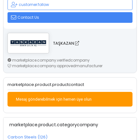
customer.follow
Contact Us
TAŞKAZAN
marketplace.company.verifiedcompany
marketplace.company.approvedmanufacturer
marketplace.product.productcontact
Mesaj gönderebilmek için hemen üye olun
marketplace.product.categorycompany
Carbon Steels (126)