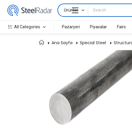
Ürünler
All Categories
Pazaryeri
Piyasalar
Fairs
Ana Sayfa
Special Steel
Structura