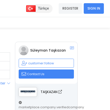
REGISTER
SIGN IN
Türkçe
Süleyman Taşkazan
customer.follow
Contact Us
ster
TAŞKAZAN
marketplace.company.verifiedcompany