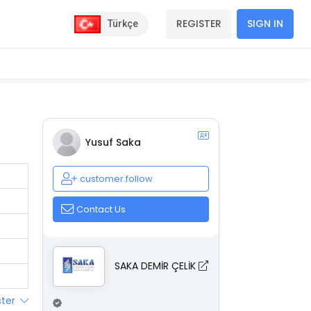
REGISTER
SIGN IN
Türkçe
Yusuf Saka
customer.follow
Contact Us
SAKA DEMİR ÇELİK
ster