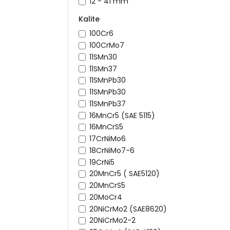
12 - 41 mm
Kalite
100Cr6
100CrMo7
11SMn30
11SMn37
11SMnPb30
11SMnPb30
11SMnPb37
16MnCr5 (SAE 5115)
16MnCrS5
17CrNiMo6
18CrNiMo7-6
19CrNi5
20MnCr5 ( SAE5120)
20MnCrS5
20MoCr4
20NiCrMo2 (SAE8620)
20NiCrMo2-2