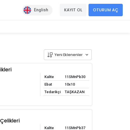
KAYIT OL
OTURUM AÇ
English
Yeni Eklenenler
kleri
Kalite
11SMnPb30
Ebat
10x10
Tedarikçi
TAŞKAZAN
elikleri
Kalite
11SMnPb37