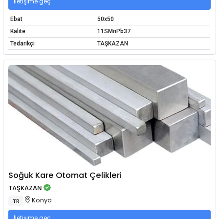
İletişime geç
Ebat
50x50
Kalite
11SMnPb37
Tedarikçi
TAŞKAZAN
Soğuk Kare Otomat Çelikleri
TAŞKAZAN
Konya
TR
İletişime geç