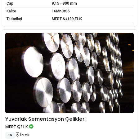
Çap
8,15 - 800 mm
Kalite
16MnCrS5
Tedarikçi
MERT &#199;ELİK
Yuvarlak Sementasyon Çelikleri
MERT ÇELİK
İzmir
TR