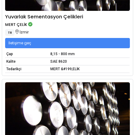
Yuvarlak Sementasyon Çelikleri
MERT ÇELİK
İzmir
TR
İletişime geç
Çap
8,15 - 800 mm
Kalite
SAE 8620
Tedarikçi
MERT &#199;ELİK