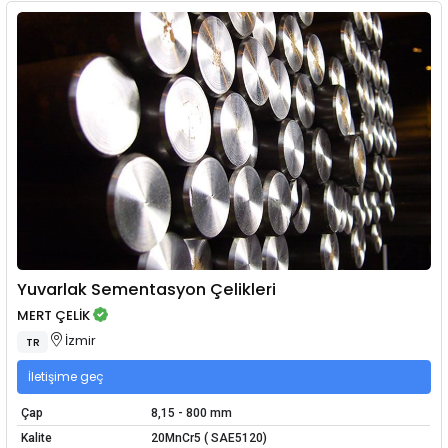
Yuvarlak Sementasyon Çelikleri
MERT ÇELİK
İzmir
TR
İletişime geç
Çap
8,15 - 800 mm
Kalite
20MnCr5 ( SAE5120)