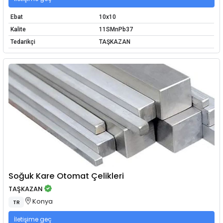
Ebat
10x10
Kalite
11SMnPb37
Tedarikçi
TAŞKAZAN
Soğuk Kare Otomat Çelikleri
TAŞKAZAN
Konya
TR
İletişime geç