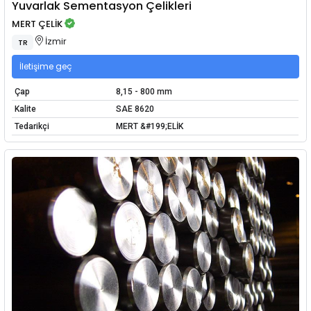
Yuvarlak Sementasyon Çelikleri
MERT ÇELİK
İzmir
TR
İletişime geç
Çap
8,15 - 800 mm
Kalite
SAE 8620
Tedarikçi
MERT &#199;ELİK