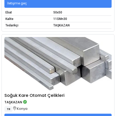
İletişime geç
Ebat
50x50
Kalite
11SMn30
Tedarikçi
TAŞKAZAN
Soğuk Kare Otomat Çelikleri
TAŞKAZAN
Konya
TR