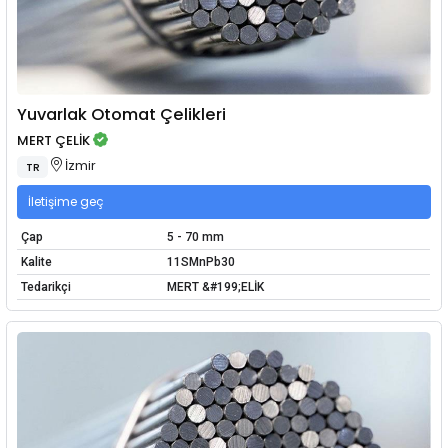
Yuvarlak Otomat Çelikleri
MERT ÇELİK
İzmir
TR
İletişime geç
Çap
5 - 70 mm
Kalite
11SMnPb30
Tedarikçi
MERT &#199;ELİK