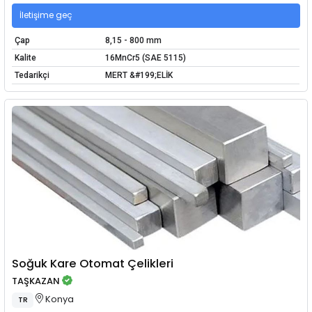
İletişime geç
Çap
8,15 - 800 mm
Kalite
16MnCr5 (SAE 5115)
Tedarikçi
MERT &#199;ELİK
Soğuk Kare Otomat Çelikleri
TAŞKAZAN
Konya
TR