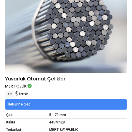
Yuvarlak Otomat Çelikleri
MERT ÇELİK
İzmir
TR
İletişime geç
Çap
5 - 70 mm
Kalite
44SMn28
Tedarikçi
MERT &#199;ELİK