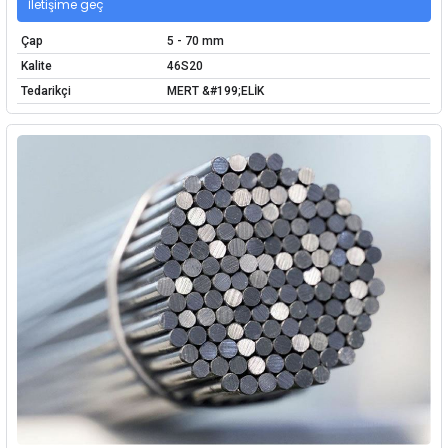
İletişime geç
Çap
5 - 70 mm
Kalite
46S20
Tedarikçi
MERT &#199;ELİK