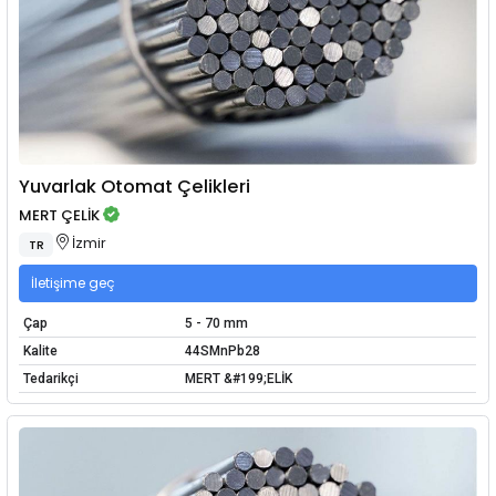
Yuvarlak Otomat Çelikleri
MERT ÇELİK
İzmir
TR
İletişime geç
Çap
5 - 70 mm
Kalite
44SMnPb28
Tedarikçi
MERT &#199;ELİK