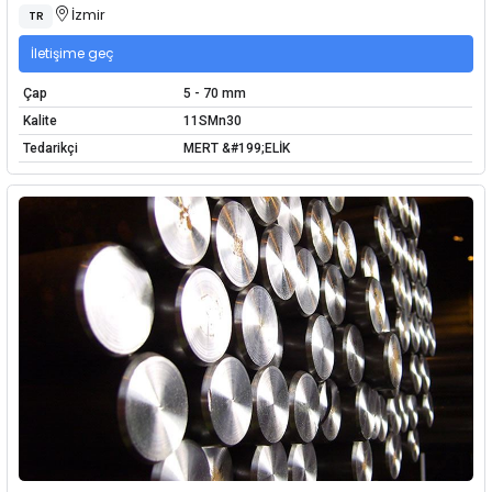
İzmir
TR
İletişime geç
Çap
5 - 70 mm
Kalite
11SMn30
Tedarikçi
MERT &#199;ELİK