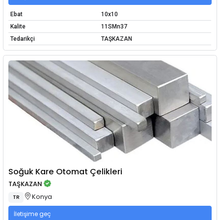
Ebat
10x10
Kalite
11SMn37
Tedarikçi
TAŞKAZAN
Soğuk Kare Otomat Çelikleri
TAŞKAZAN
Konya
TR
İletişime geç