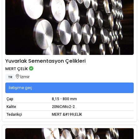
Yuvarlak Sementasyon Çelikleri
MERT ÇELİK
İzmir
TR
İletişime geç
Çap
8,15 - 800 mm
Kalite
20NiCrMo2-2
Tedarikçi
MERT &#199;ELİK