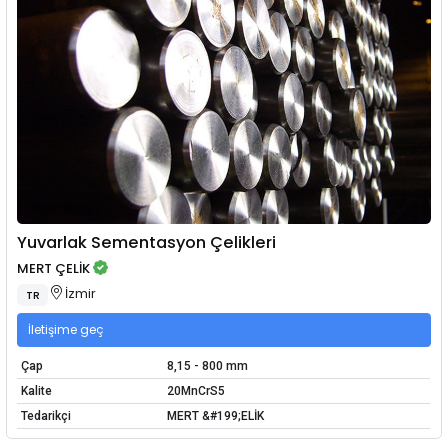
Yuvarlak Sementasyon Çelikleri
MERT ÇELİK
İzmir
TR
İletişime geç
Çap
8,15 - 800 mm
Kalite
20MnCrS5
Tedarikçi
MERT &#199;ELİK