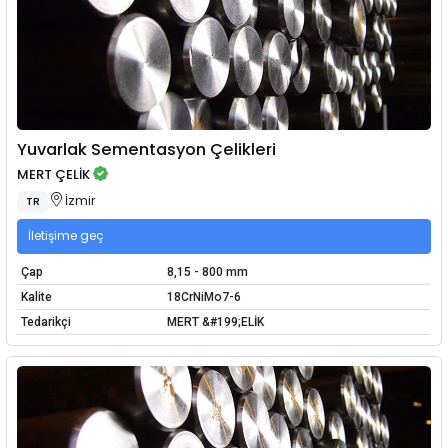
Yuvarlak Sementasyon Çelikleri
MERT ÇELİK
İzmir
TR
İletişime geç
Çap
8,15 - 800 mm
Kalite
18CrNiMo7-6
Tedarikçi
MERT &#199;ELİK