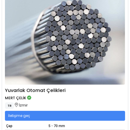
Yuvarlak Otomat Çelikleri
MERT ÇELİK
İzmir
TR
İletişime geç
Çap
5 - 70 mm