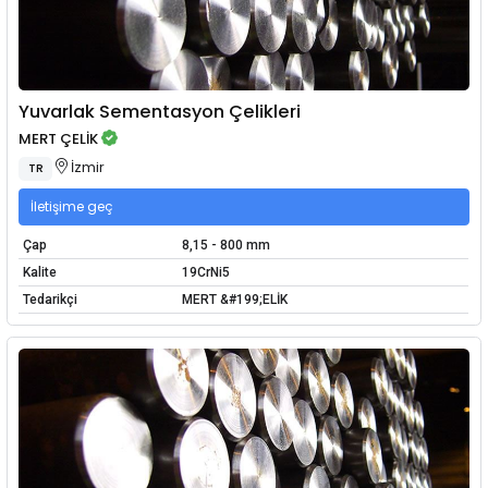
Yuvarlak Sementasyon Çelikleri
MERT ÇELİK
İzmir
TR
İletişime geç
Çap
8,15 - 800 mm
Kalite
19CrNi5
Tedarikçi
MERT &#199;ELİK