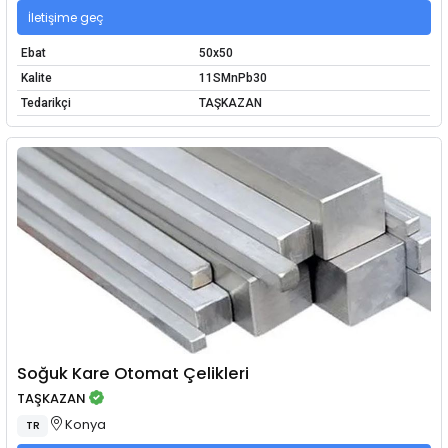
İletişime geç
Ebat
50x50
Kalite
11SMnPb30
Tedarikçi
TAŞKAZAN
Soğuk Kare Otomat Çelikleri
TAŞKAZAN
Konya
TR