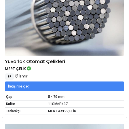
Yuvarlak Otomat Çelikleri
MERT ÇELİK
İzmir
TR
İletişime geç
Çap
5 - 70 mm
Kalite
11SMnPb37
Tedarikçi
MERT &#199;ELİK