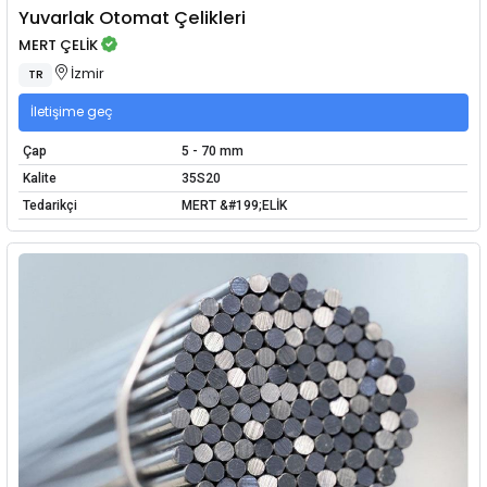
Yuvarlak Otomat Çelikleri
MERT ÇELİK
İzmir
TR
İletişime geç
Çap
5 - 70 mm
Kalite
35S20
Tedarikçi
MERT &#199;ELİK